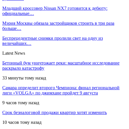
Младший кроссовер Nissan NX7 готовится к дебюту:
официальные…
Мэрия Москвы обязала застройщиков строить в три раза
больше…
Беспрецедентные снимки пролили свет на одну из
величайших…
Latest News
Бетонный бум уничтожает реки: масштабное исследование
раскрыло катастрофу
33 минуты тому назад
Самара определит второго Чемпиона: финал региональной
лиги «VOLGA» по джимхане пройдет 9 августа
9 часов тому назад
Срок безналоговой продажи квартир хотят изменить
10 часов тому назад