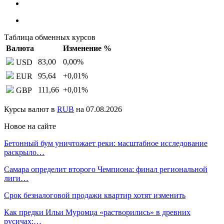
Таблица обменных курсов
Валюта
Изменение %
83,00
0,00
%
USD
95,64
+0,01
%
EUR
111,66
+0,01
%
GBP
Курсы валют в
RUB
на 07.08.2026
Новое на сайте
Бетонный бум уничтожает реки: масштабное исследование
раскрыло…
Самара определит второго Чемпиона: финал региональной
лиги…
Срок безналоговой продажи квартир хотят изменить
Как предки Ильи Муромца «растворились» в древних
русичах:…