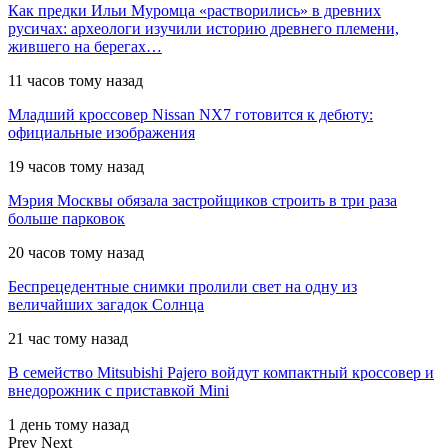
Как предки Ильи Муромца «растворились» в древних
русичах: археологи изучили историю древнего племени,
жившего на берегах…
11 часов тому назад
Младший кроссовер Nissan NX7 готовится к дебюту:
официальные изображения
19 часов тому назад
Мэрия Москвы обязала застройщиков строить в три раза
больше парковок
20 часов тому назад
Беспрецедентные снимки пролили свет на одну из
величайших загадок Солнца
21 час тому назад
В семейство Mitsubishi Pajero войдут компактный кроссовер и
внедорожник с приставкой Mini
1 день тому назад
Prev
Next