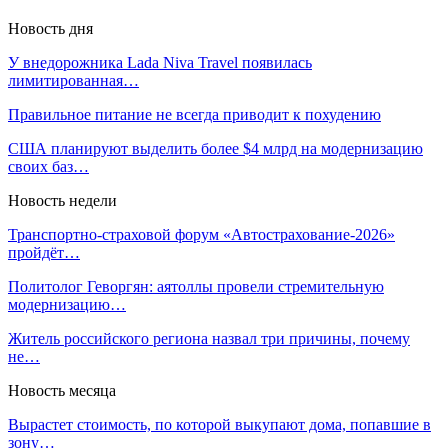
Новость дня
У внедорожника Lada Niva Travel появилась
лимитированная…
Правильное питание не всегда приводит к похудению
США планируют выделить более $4 млрд на модернизацию
своих баз…
Новость недели
Транспортно-страховой форум «Автострахование-2026»
пройдёт…
Политолог Геворгян: аятоллы провели стремительную
модернизацию…
Житель российского региона назвал три причины, почему
не…
Новость месяца
Вырастет стоимость, по которой выкупают дома, попавшие в
зону…