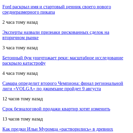
Ford раскрыл имя и стартовый ценник своего нового
среднеразмерного пикапа
2 часа тому назад
Эксперты назвали признаки рискованных сделок на
вторичном рынке
3 часа тому назад
Бетонный бум уничтожает реки: масштабное исследование
раскрыло катастрофу
4 часа тому назад
Самара определит второго Чемпиона: финал региональной
лиги «VOLGA» по джимхане пройдет 9 августа
12 часов тому назад
Срок безналоговой продажи квартир хотят изменить
13 часов тому назад
Как предки Ильи Муромца «растворились» в древних