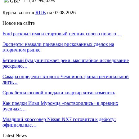
111,67
+0,02
%
GBP
Курсы валют в
RUB
на 07.08.2026
Новое на сайте
Ford раскрыл имя и стартовый ценник своего нового…
Эксперты назвали признаки рискованных сделок на
вторичном рынке
Бетонный бум уничтожает реки: масштабное исследование
раскрыло…
Самара определит второго Чемпиона: финал региональной
лиги…
Срок безналоговой продажи квартир хотят изменить
Как предки Ильи Муромца «растворились» в древних
русичах:…
Младший кроссовер Nissan NX7 готовится к дебюту:
официальные…
Latest News