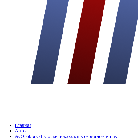
Главная
Авто
AC Cobra GT Coupe показался в серийном виде: