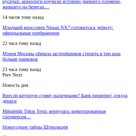
русичах: археологи изучили историю древнего племени,
жившего на берегах…
14 часов тому назад
Младший кроссовер Nissan NX7 готовится к дебюту:
официальные изображения
22 часа тому назад
Мэрия Москвы обязала застройщиков строить в три раза
больше парковок
23 часа тому назад
Prev
Next
Новость дня
Внесли крупную сумму наличными? Банк проверит, откуда
деньги
Mitsubishi Triton Terra: вернулась лимитированная
спецверсия…
Новогодние тайны Штирлицев