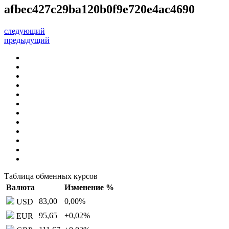
afbec427c29ba120b0f9e720e4ac4690
следующий
предыдущий
Таблица обменных курсов
Валюта
Изменение %
83,00
0,00
%
USD
95,65
+0,02
%
EUR