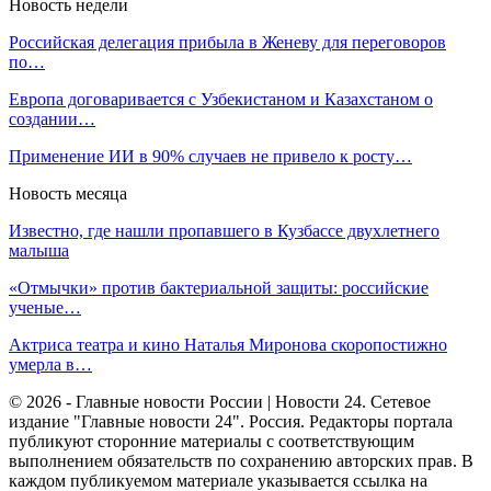
Новость недели
Российская делегация прибыла в Женеву для переговоров
по…
Европа договаривается с Узбекистаном и Казахстаном о
создании…
Применение ИИ в 90% случаев не привело к росту…
Новость месяца
Известно, где нашли пропавшего в Кузбассе двухлетнего
малыша
«Отмычки» против бактериальной защиты: российские
ученые…
Актриса театра и кино Наталья Миронова скоропостижно
умерла в…
© 2026 - Главные новости России | Новости 24. Сетевое
издание "Главные новости 24". Россия. Редакторы портала
публикуют сторонние материалы с соответствующим
выполнением обязательств по сохранению авторских прав. В
каждом публикуемом материале указывается ссылка на