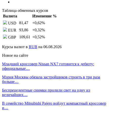
Таблица обменных курсов
Валюта
Изменение %
81,47
+0,62
%
USD
93,86
+0,32
%
EUR
109,61
+0,52
%
GBP
Курсы валют в
RUB
на 06.08.2026
Новое на сайте
Младший кроссовер Nissan NX7 готовится к дебюту:
официальные…
Мэрия Москвы обязала застройщиков строить в три раза
больше…
Беспрецедентные снимки пролили свет на одну из
величайших…
В семейство Mitsubishi Pajero войдут компактный кроссовер
и…