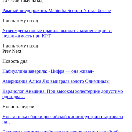
20 часов тому назад
Рамный внедорожник Mahindra Scorpio-N стал богаче
1 день тому назад
Утверждены новые правила выплаты компенсации за
недвижимость при КРТ
1 день тому назад
Prev
Next
Новость дня
Набиуллина заверила: «Цифра — она живая»
Американка Алиса Лю выиграла золото Олимпиады
Кардиолог Аньшина: При высоком холестерине допустимо
одно-два…
Новость недели
Новая точка сборки российской киноиндустрии стартовала
на…
Эксперты ждут дальнейшего снижения выдачи семейной