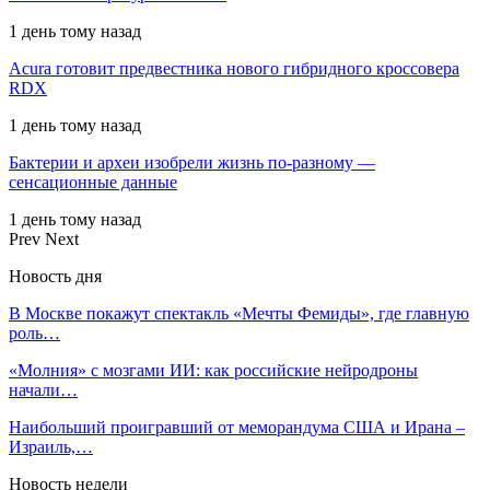
1 день тому назад
Acura готовит предвестника нового гибридного кроссовера
RDX
1 день тому назад
Бактерии и археи изобрели жизнь по-разному —
сенсационные данные
1 день тому назад
Prev
Next
Новость дня
В Москве покажут спектакль «Мечты Фемиды», где главную
роль…
«Молния» с мозгами ИИ: как российские нейродроны
начали…
Наибольший проигравший от меморандума США и Ирана –
Израиль,…
Новость недели