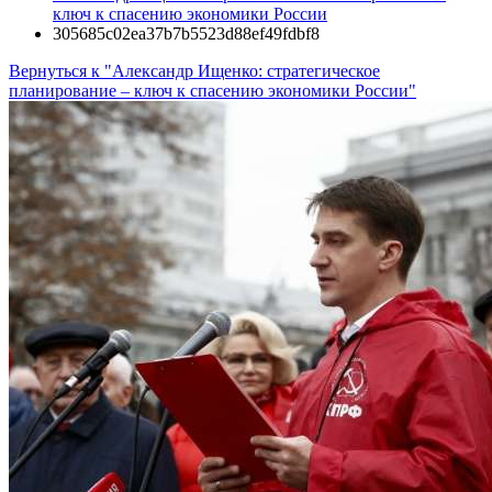
ключ к спасению экономики России
305685c02ea37b7b5523d88ef49fdbf8
Вернуться к "Александр Ищенко: стратегическое
планирование – ключ к спасению экономики России"