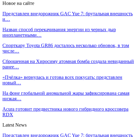
Новое на сайте
Представлен внедорожник GAC Yue 7: брутальная внешность
и…
Назван способ перекачивания энергии из черных дыр
инопланетными…
Спорткару Toyota GR86 досталось несколько обновок, в том
числе…
Сброшенная на Хиросиму атомная бомба создала невиданный
ранее…
«Пчёлка» вернулась и готова всех покусать: представлен
новый…
На фоне глобальной аномальной жары зафиксирована самая
низкая…
Acura готовит предвестника нового гибридного кроссовера
RDX
Latest News
Представлен внедорожник GAC Yue 7: брутальная внешность