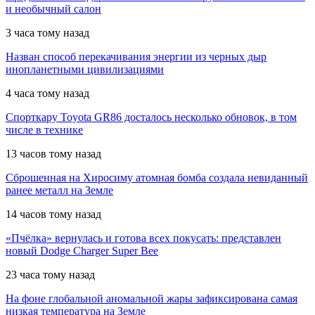
и необычный салон
3 часа тому назад
Назван способ перекачивания энергии из черных дыр
инопланетными цивилизациями
4 часа тому назад
Спорткару Toyota GR86 досталось несколько обновок, в том
числе в технике
13 часов тому назад
Сброшенная на Хиросиму атомная бомба создала невиданный
ранее металл на Земле
14 часов тому назад
«Пчёлка» вернулась и готова всех покусать: представлен
новый Dodge Charger Super Bee
23 часа тому назад
На фоне глобальной аномальной жары зафиксирована самая
низкая температура на Земле