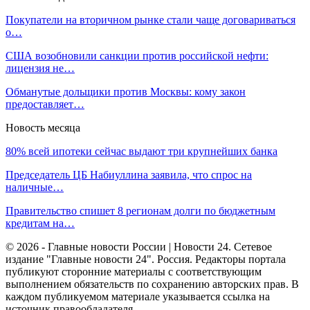
Покупатели на вторичном рынке стали чаще договариваться
о…
США возобновили санкции против российской нефти:
лицензия не…
Обманутые дольщики против Москвы: кому закон
предоставляет…
Новость месяца
80% всей ипотеки сейчас выдают три крупнейших банка
Председатель ЦБ Набиуллина заявила, что спрос на
наличные…
Правительство спишет 8 регионам долги по бюджетным
кредитам на…
© 2026 - Главные новости России | Новости 24. Сетевое
издание "Главные новости 24". Россия. Редакторы портала
публикуют сторонние материалы с соответствующим
выполнением обязательств по сохранению авторских прав. В
каждом публикуемом материале указывается ссылка на
источник правообладателя.