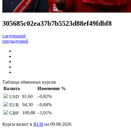
305685c02ea37b7b5523d88ef49fdbf8
следующий
предыдущий
Таблица обменных курсов
Валюта
Изменение %
81,60
–0,82
%
USD
94,30
–0,84
%
EUR
109,88
–1,01
%
GBP
Курсы валют в
RUB
на 09.08.2026