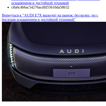
оснащением и достойной техникой
c8a6c4b6ac54276acdfd55616da58632
Вернуться к "AUDI E7X выходит на рынок: без колец, но с
богатым оснащением и достойной техникой"