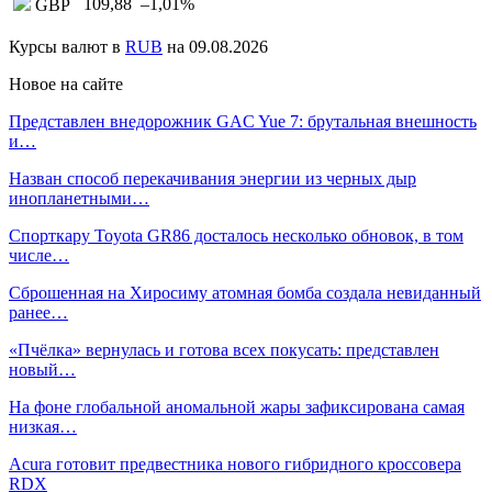
109,88
–1,01
%
GBP
Курсы валют в
RUB
на 09.08.2026
Новое на сайте
Представлен внедорожник GAC Yue 7: брутальная внешность
и…
Назван способ перекачивания энергии из черных дыр
инопланетными…
Спорткару Toyota GR86 досталось несколько обновок, в том
числе…
Сброшенная на Хиросиму атомная бомба создала невиданный
ранее…
«Пчёлка» вернулась и готова всех покусать: представлен
новый…
На фоне глобальной аномальной жары зафиксирована самая
низкая…
Acura готовит предвестника нового гибридного кроссовера
RDX