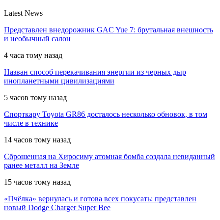
Latest News
Представлен внедорожник GAC Yue 7: брутальная внешность
и необычный салон
4 часа тому назад
Назван способ перекачивания энергии из черных дыр
инопланетными цивилизациями
5 часов тому назад
Спорткару Toyota GR86 досталось несколько обновок, в том
числе в технике
14 часов тому назад
Сброшенная на Хиросиму атомная бомба создала невиданный
ранее металл на Земле
15 часов тому назад
«Пчёлка» вернулась и готова всех покусать: представлен
новый Dodge Charger Super Bee