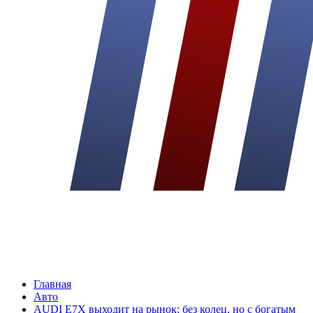
Главная
Авто
AUDI E7X выходит на рынок: без колец, но с богатым