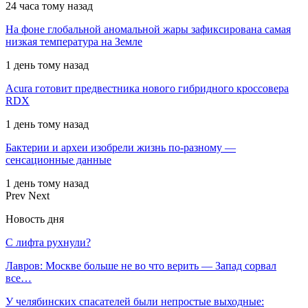
24 часа тому назад
На фоне глобальной аномальной жары зафиксирована самая
низкая температура на Земле
1 день тому назад
Acura готовит предвестника нового гибридного кроссовера
RDX
1 день тому назад
Бактерии и археи изобрели жизнь по-разному —
сенсационные данные
1 день тому назад
Prev
Next
Новость дня
С лифта рухнули?
Лавров: Москве больше не во что верить — Запад сорвал
все…
У челябинских спасателей были непростые выходные: