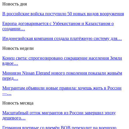
Новость дня
В российские войска поступило 50 новых видов вооружения
Европа договаривается с Узбекистаном и Казахстаном о
создании…
Индонезийская компания создала платёжную систему для…
Новость недели
Конец света: спрогнозировано сокращение населения Земли
вдвое…
Минивэн Nissan Elgrand нового поколения показали живьём
перед…
Мигрантам объявили новые правила: хочешь жить в России
—…
Новость месяца
Масштабный отток мигрантов из России завершил эпоху
дешевого…
Германия впервые со времён ВОВ переходит на военную