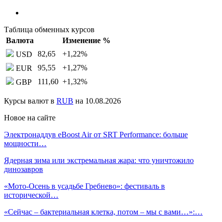
Таблица обменных курсов
Валюта
Изменение %
82,65
+1,22
%
USD
95,55
+1,27
%
EUR
111,60
+1,32
%
GBP
Курсы валют в
RUB
на 10.08.2026
Новое на сайте
Электронаддув eBoost Air от SRT Performance: больше
мощности…
Ядерная зима или экстремальная жара: что уничтожило
динозавров
«Мото-Осень в усадьбе Гребнево»: фестиваль в
исторической…
«Сейчас – бактериальная клетка, потом – мы с вами…»:…