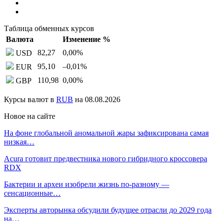
Таблица обменных курсов
Валюта
Изменение %
82,27
0,00
%
USD
95,10
–0,01
%
EUR
110,98
0,00
%
GBP
Курсы валют в
RUB
на 08.08.2026
Новое на сайте
На фоне глобальной аномальной жары зафиксирована самая
низкая…
Acura готовит предвестника нового гибридного кроссовера
RDX
Бактерии и археи изобрели жизнь по-разному —
сенсационные…
Эксперты авторынка обсудили будущее отрасли до 2029 года
на…