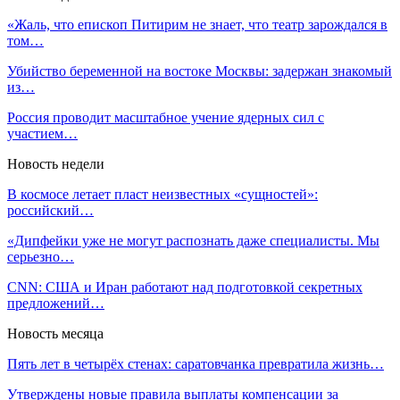
«Жаль, что епископ Питирим не знает, что театр зарождался в
том…
Убийство беременной на востоке Москвы: задержан знакомый
из…
Россия проводит масштабное учение ядерных сил с
участием…
Новость недели
В космосе летает пласт неизвестных «сущностей»:
российский…
«Дипфейки уже не могут распознать даже специалисты. Мы
серьезно…
CNN: США и Иран работают над подготовкой секретных
предложений…
Новость месяца
Пять лет в четырёх стенах: саратовчанка превратила жизнь…
Утверждены новые правила выплаты компенсации за