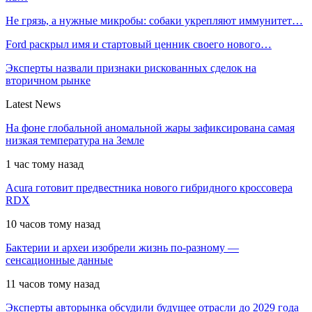
Не грязь, а нужные микробы: собаки укрепляют иммунитет…
Ford раскрыл имя и стартовый ценник своего нового…
Эксперты назвали признаки рискованных сделок на
вторичном рынке
Latest News
На фоне глобальной аномальной жары зафиксирована самая
низкая температура на Земле
1 час тому назад
Acura готовит предвестника нового гибридного кроссовера
RDX
10 часов тому назад
Бактерии и археи изобрели жизнь по-разному —
сенсационные данные
11 часов тому назад
Эксперты авторынка обсудили будущее отрасли до 2029 года