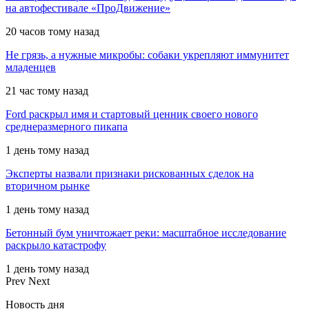
на автофестивале «ПроДвижение»
20 часов тому назад
Не грязь, а нужные микробы: собаки укрепляют иммунитет
младенцев
21 час тому назад
Ford раскрыл имя и стартовый ценник своего нового
среднеразмерного пикапа
1 день тому назад
Эксперты назвали признаки рискованных сделок на
вторичном рынке
1 день тому назад
Бетонный бум уничтожает реки: масштабное исследование
раскрыло катастрофу
1 день тому назад
Prev
Next
Новость дня