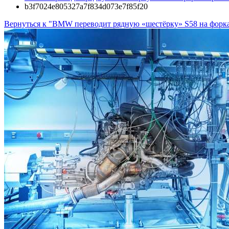
b3f7024e805327a7f834d073e7f85f20
Вернуться к "BMW переводит рядную «шестёрку» S58 на форкам