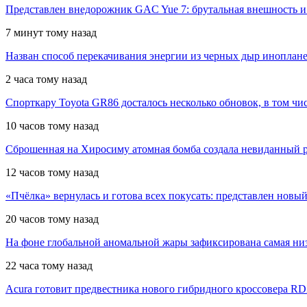
Представлен внедорожник GAC Yue 7: брутальная внешность 
7 минут тому назад
Назван способ перекачивания энергии из черных дыр инопла
2 часа тому назад
Спорткару Toyota GR86 досталось несколько обновок, в том чис
10 часов тому назад
Сброшенная на Хиросиму атомная бомба создала невиданный р
12 часов тому назад
«Пчёлка» вернулась и готова всех покусать: представлен новый
20 часов тому назад
На фоне глобальной аномальной жары зафиксирована самая низ
22 часа тому назад
Acura готовит предвестника нового гибридного кроссовера R