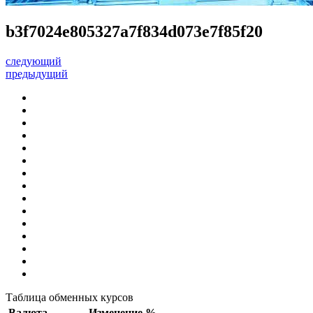
b3f7024e805327a7f834d073e7f85f20
следующий
предыдущий
Таблица обменных курсов
Валюта
Изменение %