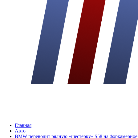
Главная
Авто
BMW переводит рядную «шестёрку» S58 на форкамерное з