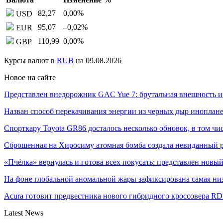
82,27
0,00
%
USD
95,07
–0,02
%
EUR
110,99
0,00
%
GBP
Курсы валют в
RUB
на 09.08.2026
Новое на сайте
Представлен внедорожник GAC Yue 7: брутальная внешность 
Назван способ перекачивания энергии из черных дыр инопл
Спорткару Toyota GR86 досталось несколько обновок, в том ч
Сброшенная на Хиросиму атомная бомба создала невиданный
«Пчёлка» вернулась и готова всех покусать: представлен нов
На фоне глобальной аномальной жары зафиксирована самая н
Acura готовит предвестника нового гибридного кроссовера R
Latest News