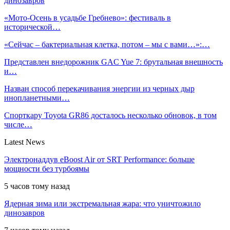
динозавров
«Мото-Осень в усадьбе Гребнево»: фестиваль в
исторической…
«Сейчас – бактериальная клетка, потом – мы с вами…»:…
Представлен внедорожник GAC Yue 7: брутальная внешность
и…
Назван способ перекачивания энергии из черных дыр
инопланетными…
Спорткару Toyota GR86 досталось несколько обновок, в том
числе…
Latest News
Электронаддув eBoost Air от SRT Performance: больше
мощности без турбоямы
5 часов тому назад
Ядерная зима или экстремальная жара: что уничтожило
динозавров