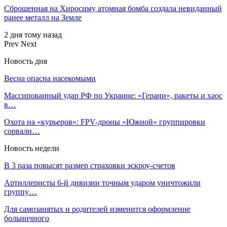
Сброшенная на Хиросиму атомная бомба создала невиданный
ранее металл на Земле
2 дня тому назад
Prev
Next
Новость дня
Весна опасна насекомыми
Массированный удар РФ по Украине: «Герани», ракеты и хаос
в…
Охота на «курьеров»: FPV-дроны «Южной» группировки
сорвали…
Новость недели
В 3 раза повысят размер страховки эскроу-счетов
Артиллеристы 6-й дивизии точным ударом уничтожили
группу…
Для самозанятых и родителей изменится оформление
больничного