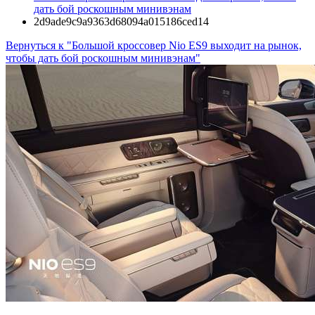
дать бой роскошным минивэнам
2d9ade9c9a9363d68094a015186ced14
Вернуться к "Большой кроссовер Nio ES9 выходит на рынок,
чтобы дать бой роскошным минивэнам"