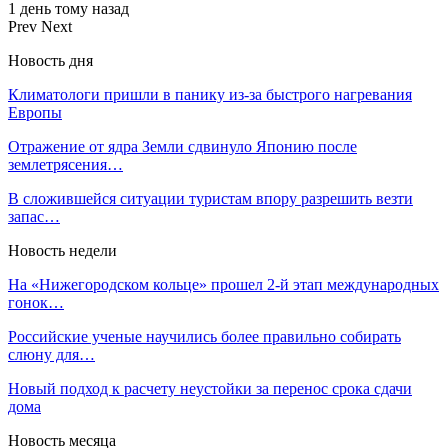
1 день тому назад
Prev
Next
Новость дня
Климатологи пришли в панику из-за быстрого нагревания
Европы
Отражение от ядра Земли сдвинуло Японию после
землетрясения…
В сложившейся ситуации туристам впору разрешить везти
запас…
Новость недели
На «Нижегородском кольце» прошел 2‑й этап международных
гонок…
Российские ученые научились более правильно собирать
слюну для…
Новый подход к расчету неустойки за перенос срока сдачи
дома
Новость месяца