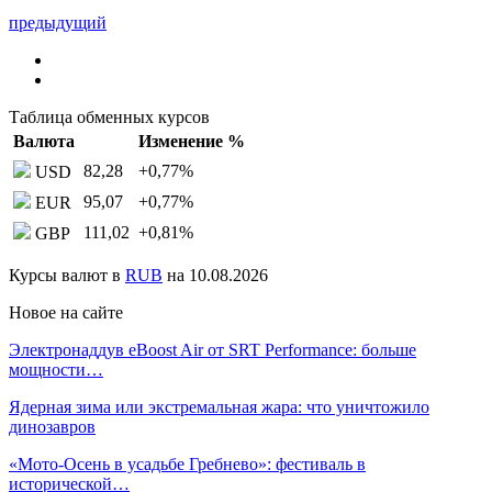
предыдущий
Таблица обменных курсов
Валюта
Изменение %
82,28
+0,77
%
USD
95,07
+0,77
%
EUR
111,02
+0,81
%
GBP
Курсы валют в
RUB
на 10.08.2026
Новое на сайте
Электронаддув eBoost Air от SRT Performance: больше
мощности…
Ядерная зима или экстремальная жара: что уничтожило
динозавров
«Мото-Осень в усадьбе Гребнево»: фестиваль в
исторической…