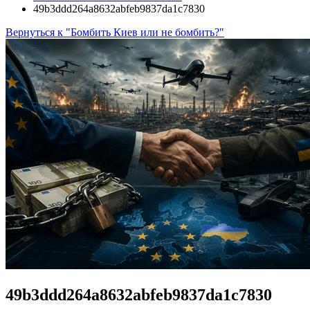
49b3ddd264a8632abfeb9837da1c7830
Вернуться к "Бомбить Киев или не бомбить?"
49b3ddd264a8632abfeb9837da1c7830