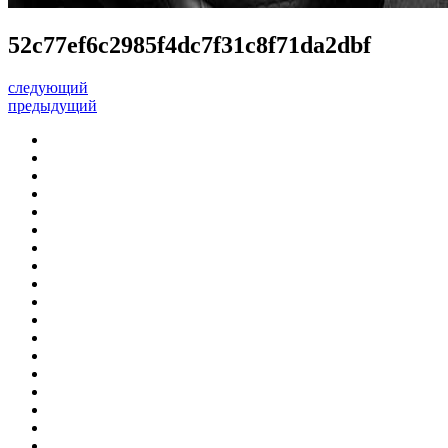
52c77ef6c2985f4dc7f31c8f71da2dbf
следующий
предыдущий