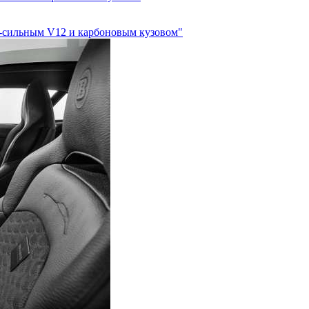
00-сильным V12 и карбоновым кузовом"