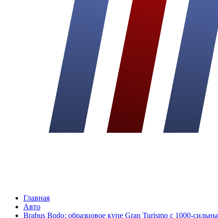
Главная
Авто
Brabus Bodo: образцовое купе Gran Turismo с 1000-силь