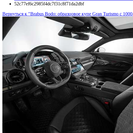
52c77ef6c2985f4dc7f31c8f71da2dbf
Вернуться к "Brabus Bodo: образцовое купе Gran Turismo с 10