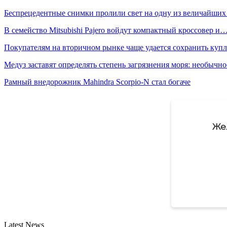
Беспрецедентные снимки пролили свет на одну из величайши
В семейство Mitsubishi Pajero войдут компактный кроссовер и
Покупателям на вторичном рынке чаще удается сохранить ку
Медуз заставят определять степень загрязнения моря: необычн
Рамный внедорожник Mahindra Scorpio-N стал богаче
Же
Latest News