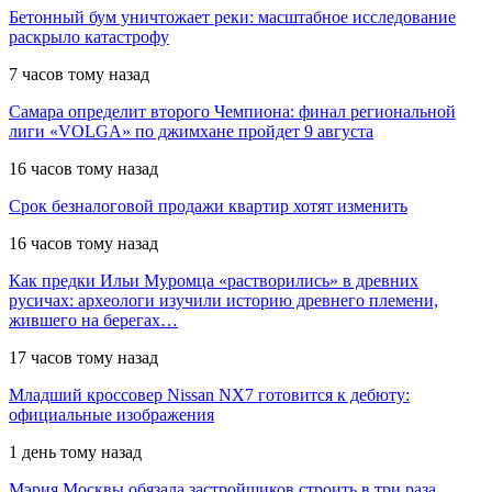
Бетонный бум уничтожает реки: масштабное исследование
раскрыло катастрофу
7 часов тому назад
Самара определит второго Чемпиона: финал региональной
лиги «VOLGA» по джимхане пройдет 9 августа
16 часов тому назад
Срок безналоговой продажи квартир хотят изменить
16 часов тому назад
Как предки Ильи Муромца «растворились» в древних
русичах: археологи изучили историю древнего племени,
жившего на берегах…
17 часов тому назад
Младший кроссовер Nissan NX7 готовится к дебюту:
официальные изображения
1 день тому назад
Мэрия Москвы обязала застройщиков строить в три раза