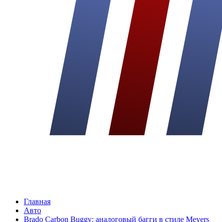
Главная
Авто
Brado Carbon Buggy: аналоговый багги в стиле Meyers