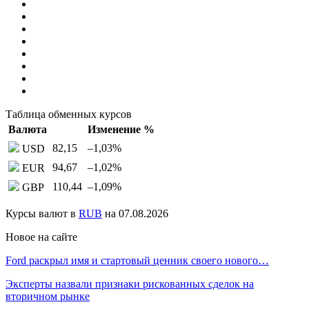
Таблица обменных курсов
Валюта
Изменение %
82,15
–1,03
%
USD
94,67
–1,02
%
EUR
110,44
–1,09
%
GBP
Курсы валют в
RUB
на 07.08.2026
Новое на сайте
Ford раскрыл имя и стартовый ценник своего нового…
Эксперты назвали признаки рискованных сделок на
вторичном рынке