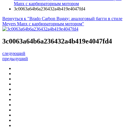
Manx с карбюраторным мотором
3c0063a64b6a236432a4b419e4047fd4
Вернуться к "Brado Carbon Buggy: аналоговый багги в стиле
Meyers Manx с карбюраторным мотором"
3c0063a64b6a236432a4b419e4047fd4
следующий
предыдущий