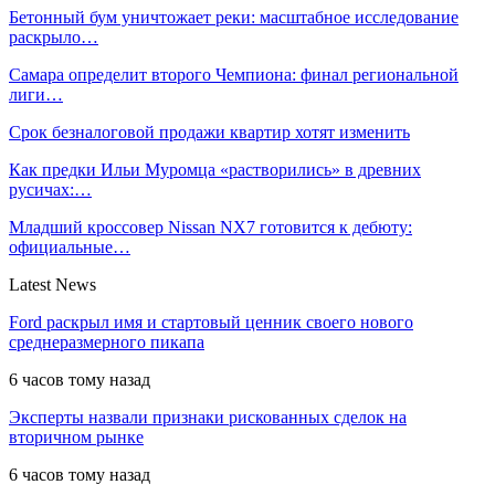
Бетонный бум уничтожает реки: масштабное исследование
раскрыло…
Самара определит второго Чемпиона: финал региональной
лиги…
Срок безналоговой продажи квартир хотят изменить
Как предки Ильи Муромца «растворились» в древних
русичах:…
Младший кроссовер Nissan NX7 готовится к дебюту:
официальные…
Latest News
Ford раскрыл имя и стартовый ценник своего нового
среднеразмерного пикапа
6 часов тому назад
Эксперты назвали признаки рискованных сделок на
вторичном рынке
6 часов тому назад