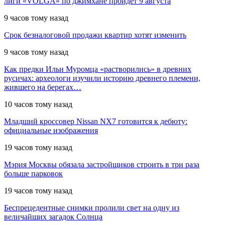
лиги «VOLGA» по джимхане пройдет 9 августа
9 часов тому назад
Срок безналоговой продажи квартир хотят изменить
9 часов тому назад
Как предки Ильи Муромца «растворились» в древних
русичах: археологи изучили историю древнего племени,
жившего на берегах…
10 часов тому назад
Младший кроссовер Nissan NX7 готовится к дебюту:
официальные изображения
19 часов тому назад
Мэрия Москвы обязала застройщиков строить в три раза
больше парковок
19 часов тому назад
Беспрецедентные снимки пролили свет на одну из
величайших загадок Солнца