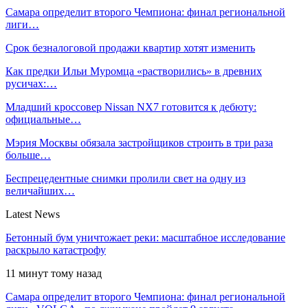
Самара определит второго Чемпиона: финал региональной
лиги…
Срок безналоговой продажи квартир хотят изменить
Как предки Ильи Муромца «растворились» в древних
русичах:…
Младший кроссовер Nissan NX7 готовится к дебюту:
официальные…
Мэрия Москвы обязала застройщиков строить в три раза
больше…
Беспрецедентные снимки пролили свет на одну из
величайших…
Latest News
Бетонный бум уничтожает реки: масштабное исследование
раскрыло катастрофу
11 минут тому назад
Самара определит второго Чемпиона: финал региональной