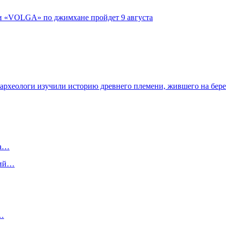
ги «VOLGA» по джимхане пройдет 9 августа
 археологи изучили историю древнего племени, жившего на бер
на…
сий…
ь…