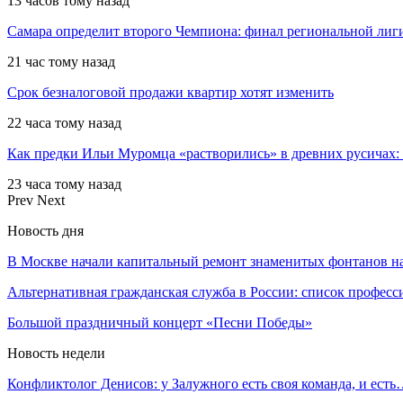
13 часов тому назад
Самара определит второго Чемпиона: финал региональной ли
21 час тому назад
Срок безналоговой продажи квартир хотят изменить
22 часа тому назад
Как предки Ильи Муромца «растворились» в древних русичах:
23 часа тому назад
Prev
Next
Новость дня
В Москве начали капитальный ремонт знаменитых фонтанов 
Альтернативная гражданская служба в России: список профес
Большой праздничный концерт «Песни Победы»
Новость недели
Конфликтолог Денисов: у Залужного есть своя команда, и ест