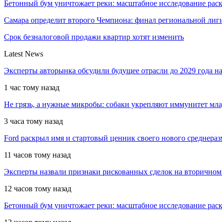
Бетонный бум уничтожает реки: масштабное исследование ра
Самара определит второго Чемпиона: финал региональной ли
Срок безналоговой продажи квартир хотят изменить
Latest News
Эксперты авторынка обсудили будущее отрасли до 2029 года 
1 час тому назад
Не грязь, а нужные микробы: собаки укрепляют иммунитет мл
3 часа тому назад
Ford раскрыл имя и стартовый ценник своего нового среднера
11 часов тому назад
Эксперты назвали признаки рискованных сделок на вторичном
12 часов тому назад
Бетонный бум уничтожает реки: масштабное исследование рас