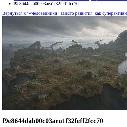
f9e8644dab00c03aea1f32feff2fcc70
Вернуться к "«Человейники» вместо развития: как суперактивн
f9e8644dab00c03aea1f32feff2fcc70