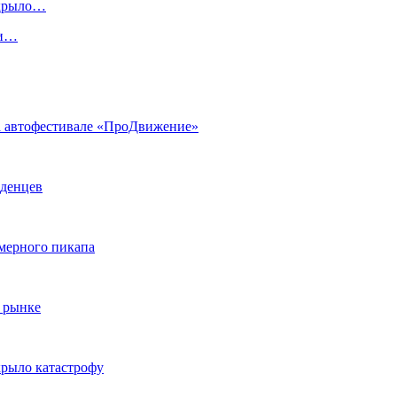
скрыло…
ги…
на автофестивале «ПроДвижение»
аденцев
змерного пикапа
 рынке
крыло катастрофу