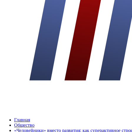
Главная
Общество
«Человейники» вместо развития: как суперактивное строи