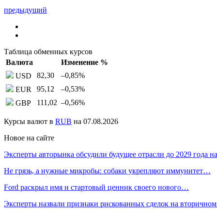
предыдущий
Таблица обменных курсов
Валюта
Изменение %
82,30
–0,85
%
USD
95,12
–0,53
%
EUR
111,02
–0,56
%
GBP
Курсы валют в
RUB
на 07.08.2026
Новое на сайте
Эксперты авторынка обсудили будущее отрасли до 2029 года 
Не грязь, а нужные микробы: собаки укрепляют иммунитет…
Ford раскрыл имя и стартовый ценник своего нового…
Эксперты назвали признаки рискованных сделок на вторичном