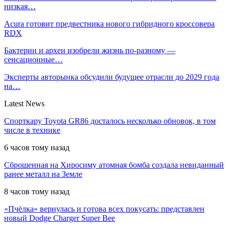
низкая…
Acura готовит предвестника нового гибридного кроссовера
RDX
Бактерии и археи изобрели жизнь по-разному —
сенсационные…
Эксперты авторынка обсудили будущее отрасли до 2029 года
на…
Latest News
Спорткару Toyota GR86 досталось несколько обновок, в том
числе в технике
6 часов тому назад
Сброшенная на Хиросиму атомная бомба создала невиданный
ранее металл на Земле
8 часов тому назад
«Пчёлка» вернулась и готова всех покусать: представлен
новый Dodge Charger Super Bee