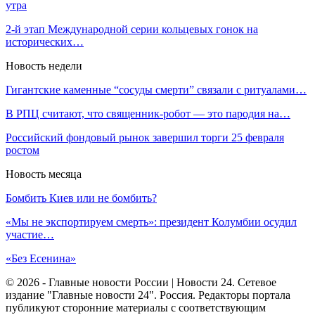
утра
2‑й этап Международной серии кольцевых гонок на
исторических…
Новость недели
Гигантские каменные “сосуды смерти” связали с ритуалами…
В РПЦ считают, что священник-робот — это пародия на…
Российский фондовый рынок завершил торги 25 февраля
ростом
Новость месяца
Бомбить Киев или не бомбить?
«Мы не экспортируем смерть»: президент Колумбии осудил
участие…
«Без Есенина»
© 2026 - Главные новости России | Новости 24. Сетевое
издание "Главные новости 24". Россия. Редакторы портала
публикуют сторонние материалы с соответствующим