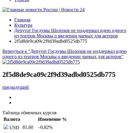
Главная
Культура
Депутат Госдумы Шолохов не поддержал идею одного
из театров Москвы о введении чаевых для актеров
2f5d8de9ca09c2f9d39adbd0525db775
Вернуться к "Депутат Госдумы Шолохов не поддержал идею
одного из театров Москвы о введении чаевых для актеров"
2f5d8de9ca09c2f9d39adbd0525db775
предыдущий
Таблица обменных курсов
Валюта
Изменение %
81,60
–0,82
%
USD