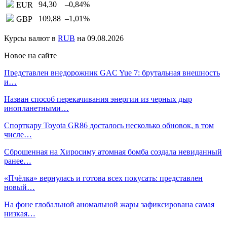
94,30
–0,84
%
EUR
109,88
–1,01
%
GBP
Курсы валют в
RUB
на 09.08.2026
Новое на сайте
Представлен внедорожник GAC Yue 7: брутальная внешность
и…
Назван способ перекачивания энергии из черных дыр
инопланетными…
Спорткару Toyota GR86 досталось несколько обновок, в том
числе…
Сброшенная на Хиросиму атомная бомба создала невиданный
ранее…
«Пчёлка» вернулась и готова всех покусать: представлен
новый…
На фоне глобальной аномальной жары зафиксирована самая
низкая…