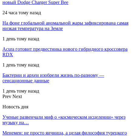
новый Dodge Charger Super Bee
24 часа тому назад
На фоне глобальной аномальной жары зафиксирована самая
низкая температура на Земле
1 день тому назад
Acura готовит предвестника нового гибридного кроссовера
RDX
1 день тому назад
Бактерии и археи изобрели жизнь по-разному —
сенсационные данные
1 день тому назад
Prev
Next
Новость дня
Ученые развенчали миф о «космическом исцелении» через
музыку на…
Менемен: не просто яичница, а целая философия турецкого