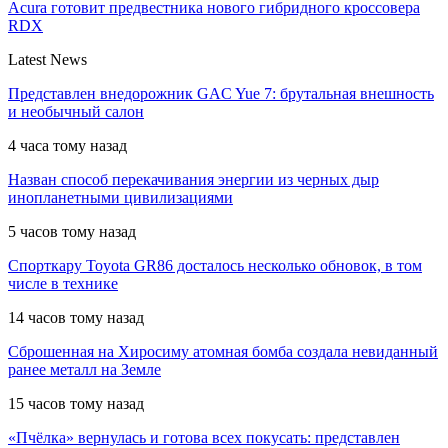
Acura готовит предвестника нового гибридного кроссовера
RDX
Latest News
Представлен внедорожник GAC Yue 7: брутальная внешность
и необычный салон
4 часа тому назад
Назван способ перекачивания энергии из черных дыр
инопланетными цивилизациями
5 часов тому назад
Спорткару Toyota GR86 досталось несколько обновок, в том
числе в технике
14 часов тому назад
Сброшенная на Хиросиму атомная бомба создала невиданный
ранее металл на Земле
15 часов тому назад
«Пчёлка» вернулась и готова всех покусать: представлен