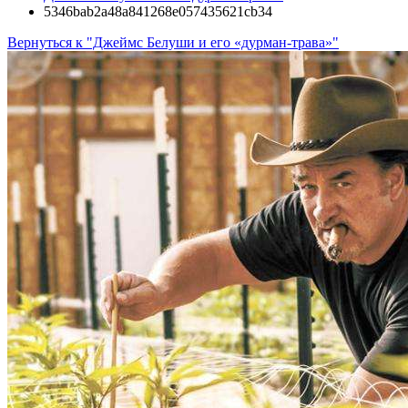
5346bab2a48a841268e057435621cb34
Вернуться к "Джеймс Белуши и его «дурман-трава»"