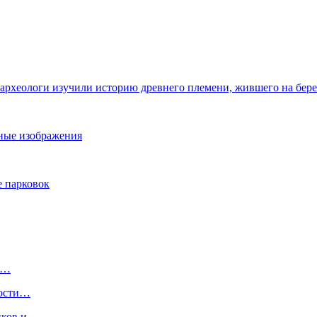
 археологи изучили историю древнего племени, жившего на бер
ьные изображения
е парковок
м…
мости…
иков и…