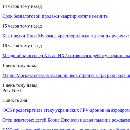
14 часов тому назад
Срок безналоговой продажи квартир хотят изменить
15 часов тому назад
Как предки Ильи Муромца «растворились» в древних русичах:
16 часов тому назад
Младший кроссовер Nissan NX7 готовится к дебюту: официал
1 день тому назад
Мэрия Москвы обязала застройщиков строить в три раза больш
1 день тому назад
Prev
Next
Новость дня
ФСБ предотвратила атаку украинских FPV-дронов на аэродро
Отец девятерых детей Борис Джонсон назвал падение рождае
KYCnotlist: как работает мониторинг криптовалютных обменн