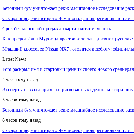
Бетонный бум уничтожает реки: масштабное исследование ра
Самара определит второго Чемпиона: финал региональной ли
Срок безналоговой продажи квартир хотят изменить
Как предки Ильи Муромца «растворились» в древних русичах
Младший кроссовер Nissan NX7 готовится к дебюту: официал
Latest News
Ford раскрыл имя и стартовый ценник своего нового среднера
4 часа тому назад
Эксперты назвали признаки рискованных сделок на вторичном
5 часов тому назад
Бетонный бум уничтожает реки: масштабное исследование рас
6 часов тому назад
Самара определит второго Чемпиона: финал региональной ли