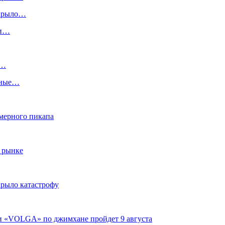
скрыло…
ги…
:…
ьные…
змерного пикапа
 рынке
крыло катастрофу
ги «VOLGA» по джимхане пройдет 9 августа