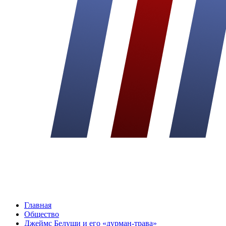
Главная
Общество
Джеймс Белуши и его «дурман-трава»