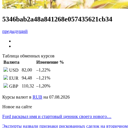
5346bab2a48a841268e057435621cb34
предыдущий
Таблица обменных курсов
Валюта
Изменение %
82,00
–1,22
%
USD
94,48
–1,21
%
EUR
110,32
–1,20
%
GBP
Курсы валют в
RUB
на 07.08.2026
Новое на сайте
Ford раскрыл имя и стартовый ценник своего нового…
Эксперты назвали признаки рискованных сделок на вторичном