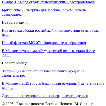
В мире 1,2 млрд страдают психическими расстройствами
Британские «Сумерки» для Москвы: почему заводы,
создающие…
Новость недели
Новая точка сборки российской киноиндустрии стартовала
на…
Новый флагман MG 07: официальные изображения
В Москве лауреатами «Студенческой весны» стали более
200…
Новость месяца
Застройщикам станет сложнее получить кредит на
строительство
В Москве в 2025 году зафиксирован рекордный за четыре года
ввод…
Дагестанцы прессовали пенсионера, вымогая деньги
© 2026 - Главные новости России | Новости 24. Сетевое