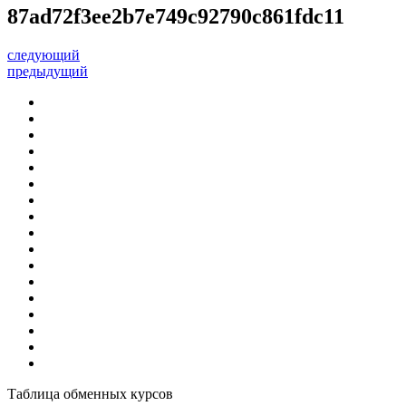
87ad72f3ee2b7e749c92790c861fdc11
следующий
предыдущий
Таблица обменных курсов