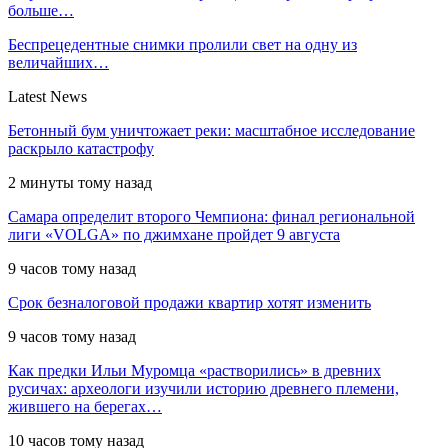
больше…
Беспрецедентные снимки пролили свет на одну из
величайших…
Latest News
Бетонный бум уничтожает реки: масштабное исследование
раскрыло катастрофу
2 минуты тому назад
Самара определит второго Чемпиона: финал региональной
лиги «VOLGA» по джимхане пройдет 9 августа
9 часов тому назад
Срок безналоговой продажи квартир хотят изменить
9 часов тому назад
Как предки Ильи Муромца «растворились» в древних
русичах: археологи изучили историю древнего племени,
жившего на берегах…
10 часов тому назад