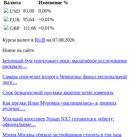
Валюта
Изменение %
83,00
0,00
%
USD
95,64
+0,01
%
EUR
111,66
+0,01
%
GBP
Курсы валют в
RUB
на 07.08.2026
Новое на сайте
Бетонный бум уничтожает реки: масштабное исследование
раскрыло…
Самара определит второго Чемпиона: финал региональной
лиги…
Срок безналоговой продажи квартир хотят изменить
Как предки Ильи Муромца «растворились» в древних
русичах:…
Младший кроссовер Nissan NX7 готовится к дебюту:
официальные…
Мэрия Москвы обязала застройщиков строить в три раза