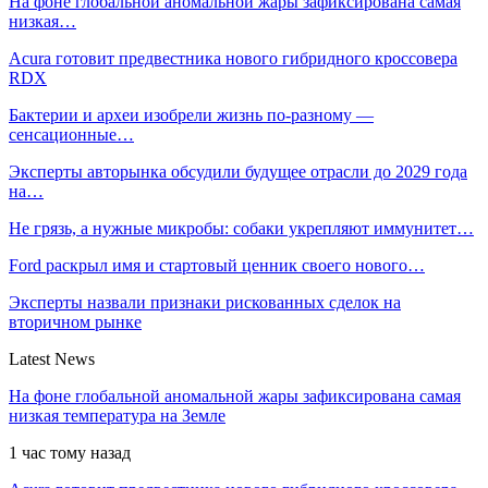
На фоне глобальной аномальной жары зафиксирована самая
низкая…
Acura готовит предвестника нового гибридного кроссовера
RDX
Бактерии и археи изобрели жизнь по-разному —
сенсационные…
Эксперты авторынка обсудили будущее отрасли до 2029 года
на…
Не грязь, а нужные микробы: собаки укрепляют иммунитет…
Ford раскрыл имя и стартовый ценник своего нового…
Эксперты назвали признаки рискованных сделок на
вторичном рынке
Latest News
На фоне глобальной аномальной жары зафиксирована самая
низкая температура на Земле
1 час тому назад