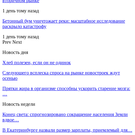
вторичном рынке
1 день тому назад
Бетонный бум уничтожает реки: масштабное исследование
раскрыло катастрофу
1 день тому назад
Prev
Next
Новость дня
Хлеб полезен, если он не одинок
Следующего всплеска спроса на рынке новостроек ждут
осенью
Прятки жира в организме способны ускорить старение мозга:
…
Новость недели
Конец света: спрогнозировано сокращение населения Земли
вдвое…
В Екатеринбурге назвали размер зарплаты, приемлемый для…