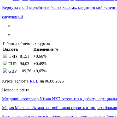
Вернуться к "Гвардейцы в белых халатах: медицинский «спецна
следующий
Таблица обменных курсов
Валюта
Изменение %
81,51
+0,66
%
USD
94,03
+0,49
%
EUR
109,76
+0,65
%
GBP
Курсы валют в
RUB
на 06.08.2026
Новое на сайте
Младший кроссовер Nissan NX7 готовится к дебюту: официал
Мэрия Москвы обязала застройщиков строить в три раза боль
Беспрецедентные снимки пролили свет на одну из величайши