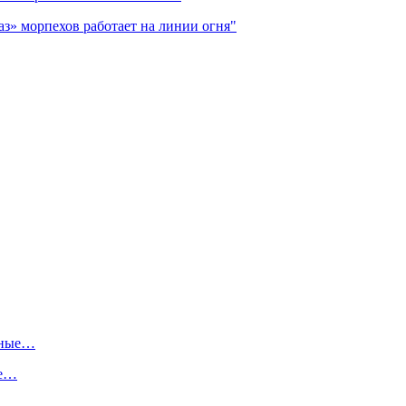
з» морпехов работает на линии огня"
ьные…
ше…
х…