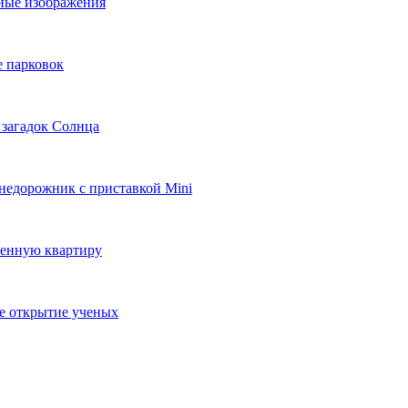
ьные изображения
е парковок
 загадок Солнца
внедорожник с приставкой Mini
ленную квартиру
ое открытие ученых