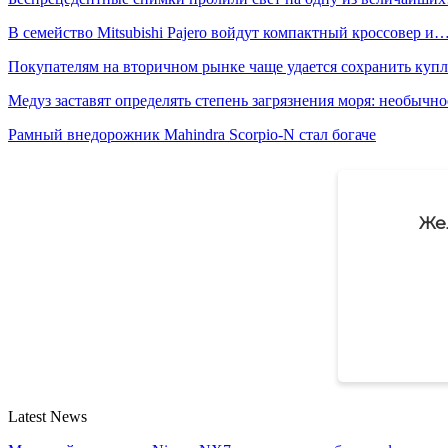
В семейство Mitsubishi Pajero войдут компактный кроссовер и
Покупателям на вторичном рынке чаще удается сохранить ку
Медуз заставят определять степень загрязнения моря: необычн
Рамный внедорожник Mahindra Scorpio-N стал богаче
Же
Latest News