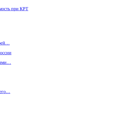
мость при КРТ
воей…
России
выми…
 его…