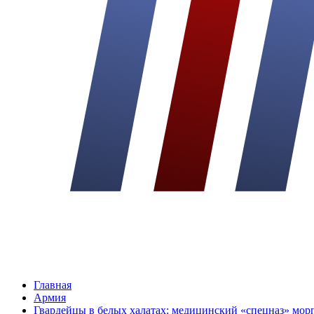
Главная
Армия
Гвардейцы в белых халатах: медицинский «спецназ» морп