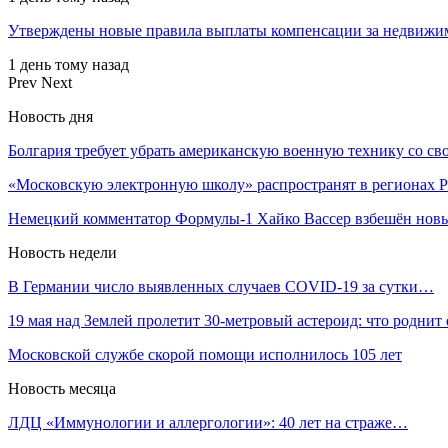
Утверждены новые правила выплаты компенсации за недвижи
1 день тому назад
Prev
Next
Новость дня
Болгария требует убрать американскую военную технику со с
«Московскую электронную школу» распространят в регионах 
Немецкий комментатор Формулы-1 Хайко Вассер взбешён но
Новость недели
В Германии число выявленных случаев COVID-19 за сутки…
19 мая над Землей пролетит 30-метровый астероид: что роднит
Московской службе скорой помощи исполнилось 105 лет
Новость месяца
ЛДЦ «Иммунологии и аллергологии»: 40 лет на страже…