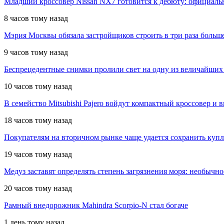
Младший кроссовер Nissan NX7 готовится к дебюту: официал
8 часов тому назад
Мэрия Москвы обязала застройщиков строить в три раза больш
9 часов тому назад
Беспрецедентные снимки пролили свет на одну из величайших
10 часов тому назад
В семейство Mitsubishi Pajero войдут компактный кроссовер и 
18 часов тому назад
Покупателям на вторичном рынке чаще удается сохранить куп
19 часов тому назад
Медуз заставят определять степень загрязнения моря: необычн
20 часов тому назад
Рамный внедорожник Mahindra Scorpio-N стал богаче
1 день тому назад