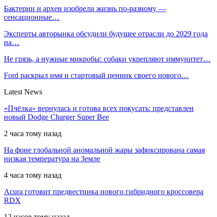
Бактерии и археи изобрели жизнь по-разному —
сенсационные…
Эксперты авторынка обсудили будущее отрасли до 2029 года
на…
Не грязь, а нужные микробы: собаки укрепляют иммунитет…
Ford раскрыл имя и стартовый ценник своего нового…
Latest News
«Пчёлка» вернулась и готова всех покусать: представлен
новый Dodge Charger Super Bee
2 часа тому назад
На фоне глобальной аномальной жары зафиксирована самая
низкая температура на Земле
4 часа тому назад
Acura готовит предвестника нового гибридного кроссовера
RDX
12 часов тому назад