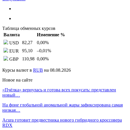
Таблица обменных курсов
Валюта
Изменение %
82,27
0,00
%
USD
95,10
–0,01
%
EUR
110,98
0,00
%
GBP
Курсы валют в
RUB
на 08.08.2026
Новое на сайте
«Пчёлка» вернулась и готова всех покусать: представлен
новый…
На фоне глобальной аномальной жары зафиксирована самая
низкая…
Acura готовит предвестника нового гибридного кроссовера
RDX