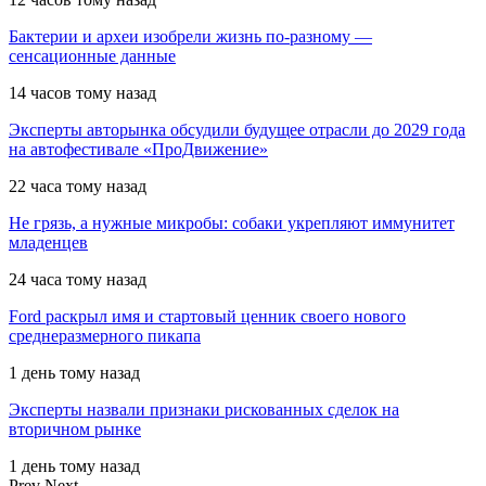
Бактерии и археи изобрели жизнь по-разному —
сенсационные данные
14 часов тому назад
Эксперты авторынка обсудили будущее отрасли до 2029 года
на автофестивале «ПроДвижение»
22 часа тому назад
Не грязь, а нужные микробы: собаки укрепляют иммунитет
младенцев
24 часа тому назад
Ford раскрыл имя и стартовый ценник своего нового
среднеразмерного пикапа
1 день тому назад
Эксперты назвали признаки рискованных сделок на
вторичном рынке
1 день тому назад
Prev
Next