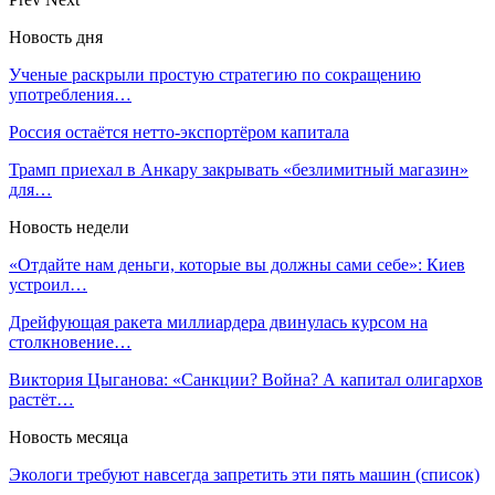
Новость дня
Ученые раскрыли простую стратегию по сокращению
употребления…
Россия остаётся нетто-экспортёром капитала
Трамп приехал в Анкару закрывать «безлимитный магазин»
для…
Новость недели
«Отдайте нам деньги, которые вы должны сами себе»: Киев
устроил…
Дрейфующая ракета миллиардера двинулась курсом на
столкновение…
Виктория Цыганова: «Санкции? Война? А капитал олигархов
растёт…
Новость месяца
Экологи требуют навсегда запретить эти пять машин (список)