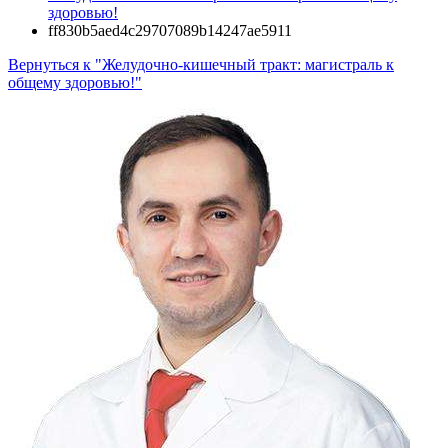
здоровью!
ff830b5aed4c29707089b14247ae5911
Вернуться к "Желудочно-кишечный тракт: магистраль к
общему здоровью!"