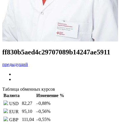
ff830b5aed4c29707089b14247ae5911
предыдущий
Таблица обменных курсов
Валюта
Изменение %
82,27
–0,88
%
USD
95,10
–0,56
%
EUR
111,04
–0,55
%
GBP