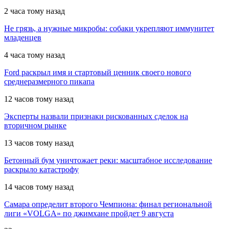
2 часа тому назад
Не грязь, а нужные микробы: собаки укрепляют иммунитет
младенцев
4 часа тому назад
Ford раскрыл имя и стартовый ценник своего нового
среднеразмерного пикапа
12 часов тому назад
Эксперты назвали признаки рискованных сделок на
вторичном рынке
13 часов тому назад
Бетонный бум уничтожает реки: масштабное исследование
раскрыло катастрофу
14 часов тому назад
Самара определит второго Чемпиона: финал региональной
лиги «VOLGA» по джимхане пройдет 9 августа