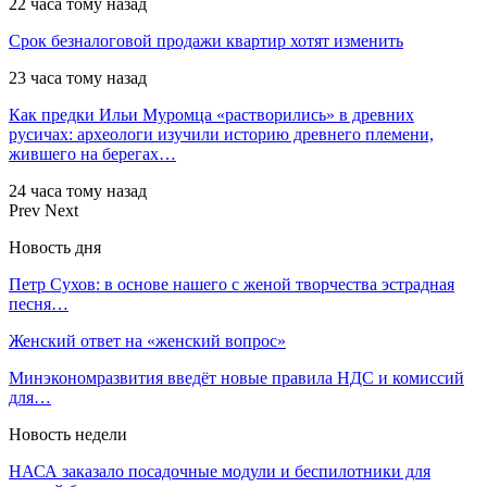
22 часа тому назад
Срок безналоговой продажи квартир хотят изменить
23 часа тому назад
Как предки Ильи Муромца «растворились» в древних
русичах: археологи изучили историю древнего племени,
жившего на берегах…
24 часа тому назад
Prev
Next
Новость дня
Петр Сухов: в основе нашего с женой творчества эстрадная
песня…
Женский ответ на «женский вопрос»
Минэкономразвития введёт новые правила НДС и комиссий
для…
Новость недели
НАСА заказало посадочные модули и беспилотники для