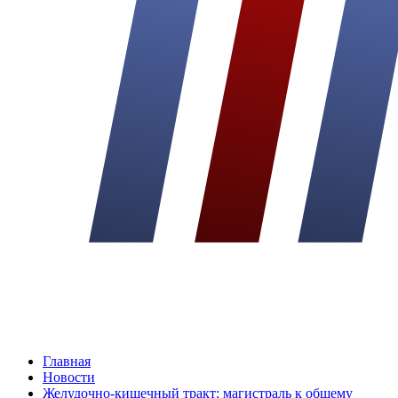
Главная
Новости
Желудочно-кишечный тракт: магистраль к общему