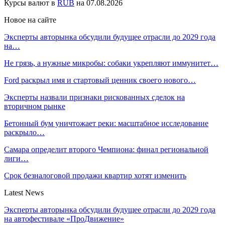
Курсы валют в
RUB
на 07.08.2026
Новое на сайте
Эксперты авторынка обсудили будущее отрасли до 2029 года
на…
Не грязь, а нужные микробы: собаки укрепляют иммунитет…
Ford раскрыл имя и стартовый ценник своего нового…
Эксперты назвали признаки рискованных сделок на
вторичном рынке
Бетонный бум уничтожает реки: масштабное исследование
раскрыло…
Самара определит второго Чемпиона: финал региональной
лиги…
Срок безналоговой продажи квартир хотят изменить
Latest News
Эксперты авторынка обсудили будущее отрасли до 2029 года
на автофестивале «ПроДвижение»