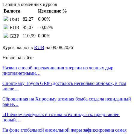
Таблица обменных курсов
Валюта
Изменение %
82,27
0,00
%
USD
95,07
–0,02
%
EUR
110,99
0,00
%
GBP
Курсы валют в
RUB
на 09.08.2026
Новое на сайте
Назван способ перекачивания энергии из черных дыр
инопланетными…
Спорткару Toyota GR86 досталось несколько обновок, в том
числе…
Сброшенная на Хиросиму атомная бомба создала невиданный
ранее…
«Пчёлка» вернулась и готова всех покусать: представлен
новый…
На фоне глобальной аномальной жары зафиксирована самая