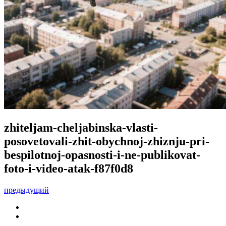
zhiteljam-cheljabinska-vlasti-
posovetovali-zhit-obychnoj-zhiznju-pri-
bespilotnoj-opasnosti-i-ne-publikovat-
foto-i-video-atak-f87f0d8
предыдущий