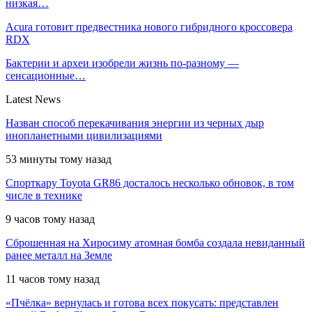
низкая…
Acura готовит предвестника нового гибридного кроссовера
RDX
Бактерии и археи изобрели жизнь по-разному —
сенсационные…
Latest News
Назван способ перекачивания энергии из черных дыр
инопланетными цивилизациями
53 минуты тому назад
Спорткару Toyota GR86 досталось несколько обновок, в том
числе в технике
9 часов тому назад
Сброшенная на Хиросиму атомная бомба создала невиданный
ранее металл на Земле
11 часов тому назад
«Пчёлка» вернулась и готова всех покусать: представлен