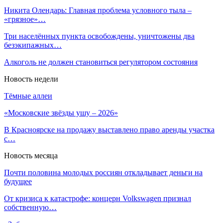
Никита Олендарь: Главная проблема условного тыла –
«грязное»…
Три населённых пункта освобождены, уничтожены два
безэкипажных…
Алкоголь не должен становиться регулятором состояния
Новость недели
Тёмные аллеи
«Московские звёзды ушу – 2026»
В Красноярске на продажу выставлено право аренды участка
с…
Новость месяца
Почти половина молодых россиян откладывает деньги на
будущее
От кризиса к катастрофе: концерн Volkswagen признал
собственную…