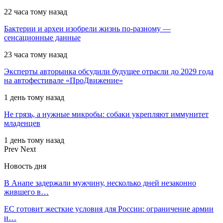
22 часа тому назад
Бактерии и археи изобрели жизнь по-разному —
сенсационные данные
23 часа тому назад
Эксперты авторынка обсудили будущее отрасли до 2029 года
на автофестивале «ПроДвижение»
1 день тому назад
Не грязь, а нужные микробы: собаки укрепляют иммунитет
младенцев
1 день тому назад
Prev
Next
Новость дня
В Анапе задержали мужчину, несколько дней незаконно
жившего в…
ЕС готовит жесткие условия для России: ограничение армии
и…