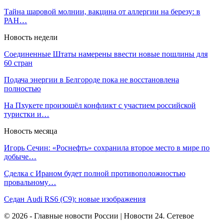
Тайна шаровой молнии, вакцина от аллергии на березу: в
РАН…
Новость недели
Соединенные Штаты намерены ввести новые пошлины для
60 стран
Подача энергии в Белгороде пока не восстановлена
полностью
На Пхукете произошёл конфликт с участием российской
туристки и…
Новость месяца
Игорь Сечин: «Роснефть» сохранила второе место в мире по
добыче…
Сделка с Ираном будет полной противоположностью
провальному…
Седан Audi RS6 (C9): новые изображения
© 2026 - Главные новости России | Новости 24. Сетевое