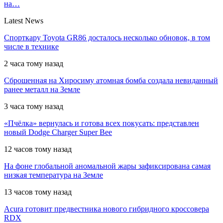
на…
Latest News
Спорткару Toyota GR86 досталось несколько обновок, в том
числе в технике
2 часа тому назад
Сброшенная на Хиросиму атомная бомба создала невиданный
ранее металл на Земле
3 часа тому назад
«Пчёлка» вернулась и готова всех покусать: представлен
новый Dodge Charger Super Bee
12 часов тому назад
На фоне глобальной аномальной жары зафиксирована самая
низкая температура на Земле
13 часов тому назад
Acura готовит предвестника нового гибридного кроссовера
RDX