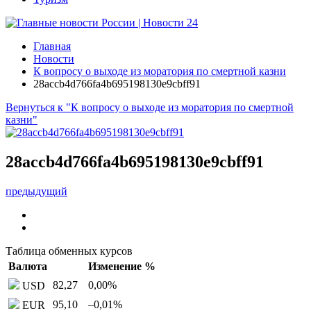
Главная
Новости
К вопросу о выходе из моратория по смертной казни
28accb4d766fa4b695198130e9cbff91
Вернуться к "К вопросу о выходе из моратория по смертной
казни"
28accb4d766fa4b695198130e9cbff91
предыдущий
Таблица обменных курсов
Валюта
Изменение %
82,27
0,00
%
USD
95,10
–0,01
%
EUR