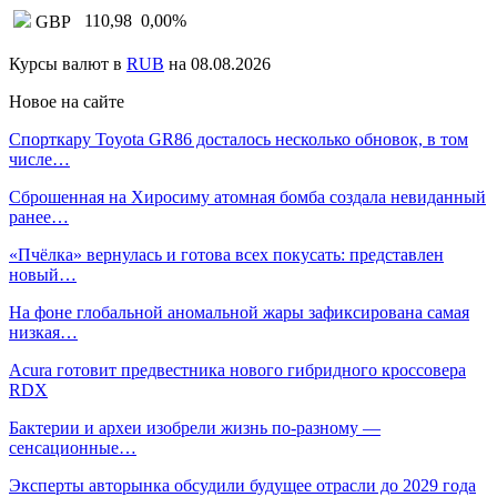
110,98
0,00
%
GBP
Курсы валют в
RUB
на 08.08.2026
Новое на сайте
Спорткару Toyota GR86 досталось несколько обновок, в том
числе…
Сброшенная на Хиросиму атомная бомба создала невиданный
ранее…
«Пчёлка» вернулась и готова всех покусать: представлен
новый…
На фоне глобальной аномальной жары зафиксирована самая
низкая…
Acura готовит предвестника нового гибридного кроссовера
RDX
Бактерии и археи изобрели жизнь по-разному —
сенсационные…
Эксперты авторынка обсудили будущее отрасли до 2029 года