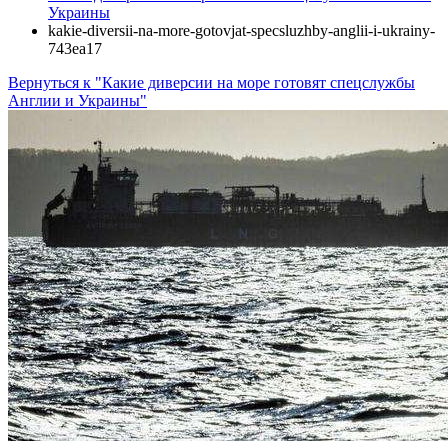
Украины
kakie-diversii-na-more-gotovjat-specsluzhby-anglii-i-ukrainy-
743ea17
Вернуться к "Какие диверсии на море готовят спецслужбы
Англии и Украины"