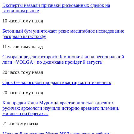
Эксперты назвали признаки рискованных сделок на
вторичном рынке
10 часов тому назад
Бетонный бум уничтожает реки: масштабное исследование
раскрыло катастрофу
11 часов тому назад
Самара определит второго Чемпиона: финал региональной
лиги «VOLGA» по джимхане пройдет 9 августа
20 часов тому назад
Срок безналоговой продажи квартир хотят изменить
20 часов тому назад
Как предки Ильи Муромца «растворились» в древних
русичах: археологи изучили историю древнего племени,
жившего на берегах…
21 час тому назад
Младший кроссовер Nissan NX7 готовится к дебюту: