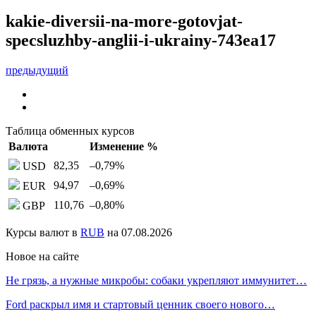
kakie-diversii-na-more-gotovjat-
specsluzhby-anglii-i-ukrainy-743ea17
предыдущий
Таблица обменных курсов
Валюта
Изменение %
82,35
–0,79
%
USD
94,97
–0,69
%
EUR
110,76
–0,80
%
GBP
Курсы валют в
RUB
на 07.08.2026
Новое на сайте
Не грязь, а нужные микробы: собаки укрепляют иммунитет…
Ford раскрыл имя и стартовый ценник своего нового…