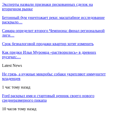
Эксперты назвали признаки рискованных сделок на
вторичном рынке
Бетонный бум уничтожает реки: масштабное исследование
раскрыло…
Самара определит второго Чемпиона: финал региональной
лиги…
Срок безналоговой продажи квартир хотят изменить
Как предки Ильи Муромца «растворились» в древних
русичах:…
Latest News
Не грязь, а нужные микробы: собаки укрепляют иммунитет
младенцев
1 час тому назад
Ford раскрыл имя и стартовый ценник своего нового
среднеразмерного пикапа
10 часов тому назад