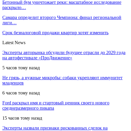
Бетонный бум уничтожает реки: масштабное исследование
раскрыло…
Самара определит второго Чемпиона: финал региональной
лиги…
Срок безналоговой продажи квартир хотят изменить
Latest News
Эксперты авторынка обсудили будущее отрасли до 2029 года
на автофестивале «ПроДвижение»
5 часов тому назад
Не грязь, а нужные микробы: собаки укрепляют иммунитет
младенцев
6 часов тому назад
Ford раскрыл имя и стартовый ценник своего нового
среднеразмерного пикапа
15 часов тому назад
Эксперты назвали признаки рискованных сделок на