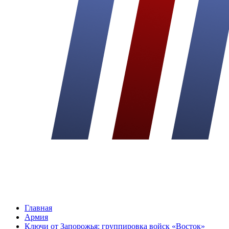
Главная
Армия
Ключи от Запорожья: группировка войск «Восток»