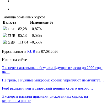
Таблица обменных курсов
Валюта
Изменение %
82,28
–0,87
%
USD
95,13
–0,53
%
EUR
111,04
–0,55
%
GBP
Курсы валют в
RUB
на 07.08.2026
Новое на сайте
Эксперты авторынка обсудили будущее отрасли до 2029 года
на…
Не грязь, а нужные микробы: собаки укрепляют иммунитет…
Ford раскрыл имя и стартовый ценник своего нового…
Эксперты назвали признаки рискованных сделок на
вторичном рынке