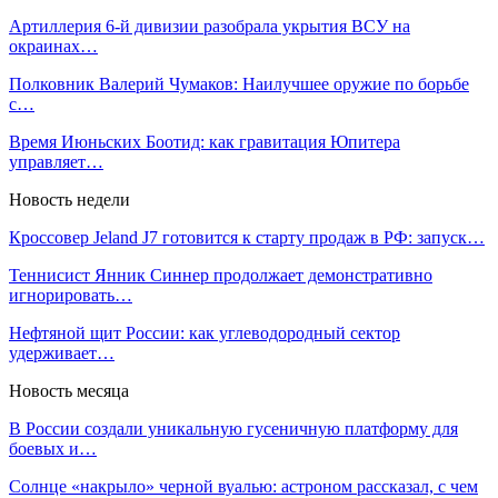
Артиллерия 6-й дивизии разобрала укрытия ВСУ на
окраинах…
Полковник Валерий Чумаков: Наилучшее оружие по борьбе
с…
Время Июньских Боотид: как гравитация Юпитера
управляет…
Новость недели
Кроссовер Jeland J7 готовится к старту продаж в РФ: запуск…
Теннисист Янник Синнер продолжает демонстративно
игнорировать…
Нефтяной щит России: как углеводородный сектор
удерживает…
Новость месяца
В России создали уникальную гусеничную платформу для
боевых и…
Солнце «накрыло» черной вуалью: астроном рассказал, с чем