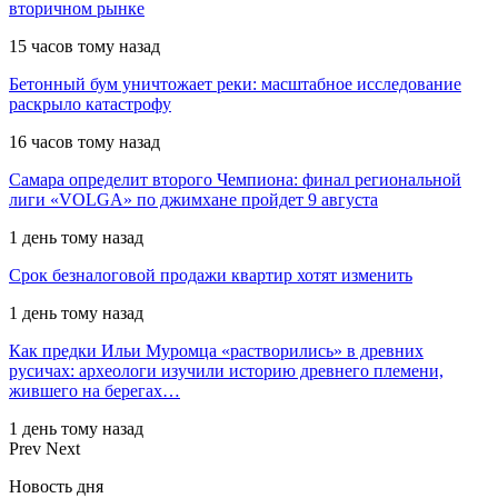
вторичном рынке
15 часов тому назад
Бетонный бум уничтожает реки: масштабное исследование
раскрыло катастрофу
16 часов тому назад
Самара определит второго Чемпиона: финал региональной
лиги «VOLGA» по джимхане пройдет 9 августа
1 день тому назад
Срок безналоговой продажи квартир хотят изменить
1 день тому назад
Как предки Ильи Муромца «растворились» в древних
русичах: археологи изучили историю древнего племени,
жившего на берегах…
1 день тому назад
Prev
Next
Новость дня