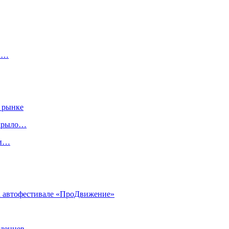
на…
 рынке
скрыло…
ги…
на автофестивале «ПроДвижение»
аденцев