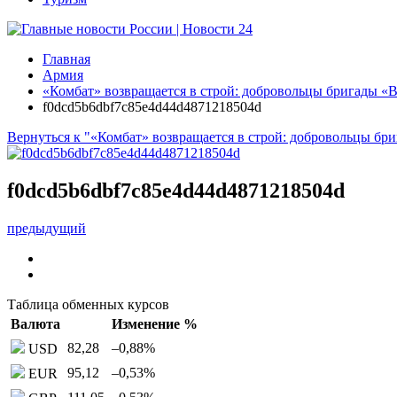
Главная
Армия
«Комбат» возвращается в строй: добровольцы бригады «
f0dcd5b6dbf7c85e4d44d4871218504d
Вернуться к "«Комбат» возвращается в строй: добровольцы б
f0dcd5b6dbf7c85e4d44d4871218504d
предыдущий
Таблица обменных курсов
Валюта
Изменение %
82,28
–0,88
%
USD
95,12
–0,53
%
EUR