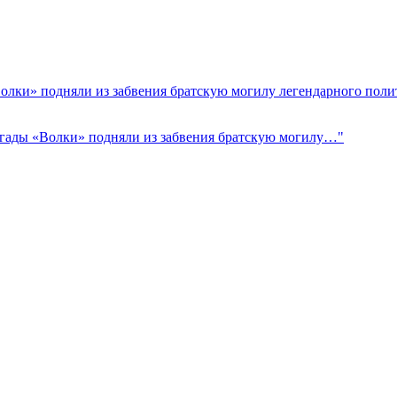
Волки» подняли из забвения братскую могилу легендарного поли
ригады «Волки» подняли из забвения братскую могилу…"