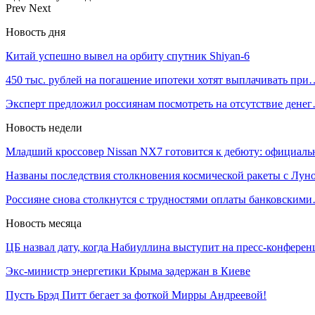
Prev
Next
Новость дня
Китай успешно вывел на орбиту спутник Shiyan-6
450 тыс. рублей на погашение ипотеки хотят выплачивать при
Эксперт предложил россиянам посмотреть на отсутствие дене
Новость недели
Младший кроссовер Nissan NX7 готовится к дебюту: официал
Названы последствия столкновения космической ракеты с Лун
Россияне снова столкнутся с трудностями оплаты банковским
Новость месяца
ЦБ назвал дату, когда Набиуллина выступит на пресс-конфере
Экс-министр энергетики Крыма задержан в Киеве
Пусть Брэд Питт бегает за фоткой Мирры Андреевой!