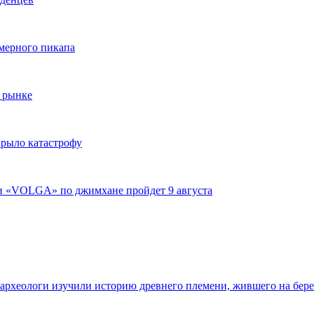
змерного пикапа
 рынке
крыло катастрофу
ги «VOLGA» по джимхане пройдет 9 августа
 археологи изучили историю древнего племени, жившего на бер