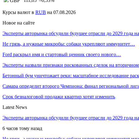
111,05
–0,53
%
GBP
Курсы валют в
RUB
на 07.08.2026
Новое на сайте
Эксперты авторынка обсудили будущее отрасли до 2029 года 
Не грязь, а нужные микробы: собаки укрепляют иммунитет…
Ford раскрыл имя и стартовый ценник своего нового…
Эксперты назвали признаки рискованных сделок на вторичном
Бетонный бум уничтожает реки: масштабное исследование ра
Самара определит второго Чемпиона: финал региональной ли
Срок безналоговой продажи квартир хотят изменить
Latest News
Эксперты авторынка обсудили будущее отрасли до 2029 года 
6 часов тому назад
Не грязь, а нужные микробы: собаки укрепляют иммунитет мл