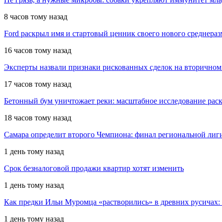
8 часов тому назад
Ford раскрыл имя и стартовый ценник своего нового среднера
16 часов тому назад
Эксперты назвали признаки рискованных сделок на вторичном
17 часов тому назад
Бетонный бум уничтожает реки: масштабное исследование рас
18 часов тому назад
Самара определит второго Чемпиона: финал региональной ли
1 день тому назад
Срок безналоговой продажи квартир хотят изменить
1 день тому назад
Как предки Ильи Муромца «растворились» в древних русичах:
1 день тому назад