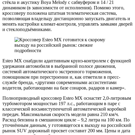
стёкла и акустику Boya Melody c сабвуфером и 14 / 21
динамиком (в зависимости от исполнения). Помимо этого,
кроссоверу положена штатная телематическая система,
позволяющая владельцу дистанционно запускать двигатель и
менять настройки климат-контроля, управлять замками дверей
и стеклоподъёмниками.
Esteo MX снабдили адаптивным круиз-контролем с функцией
удержания автомобиля в выбранной полосе движения,
системой автоматического экстренного торможения,
помощником при перестроении и, как отметили в пресс-
службе бренда, «другими современными ассистентами
водителя, работающими на базе сонаров, радаров и камер».
Полноприводный кроссовер Esteo MX оснастят 2,0-литровым
турбомотором мощностью 197 л.с., работающим в паре с
классической восьмиступенчатой автоматической коробкой
передач. Максимальная скорость модели равна 210 км/ч.
Расход бензина в смешанном цикле – 9,2 литра на 100 км. По
уточнённым данным, у готовящегося к выходу на российский
рынок SUV дорожный просвет составит 200 мм. Цены и дата