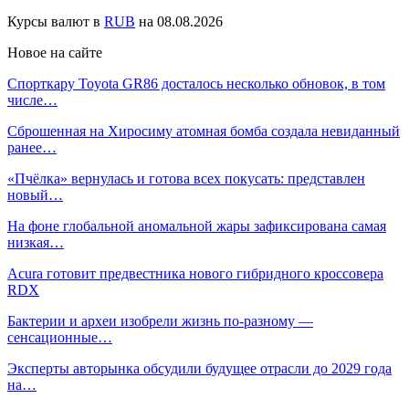
Курсы валют в
RUB
на 08.08.2026
Новое на сайте
Спорткару Toyota GR86 досталось несколько обновок, в том
числе…
Сброшенная на Хиросиму атомная бомба создала невиданный
ранее…
«Пчёлка» вернулась и готова всех покусать: представлен
новый…
На фоне глобальной аномальной жары зафиксирована самая
низкая…
Acura готовит предвестника нового гибридного кроссовера
RDX
Бактерии и археи изобрели жизнь по-разному —
сенсационные…
Эксперты авторынка обсудили будущее отрасли до 2029 года
на…