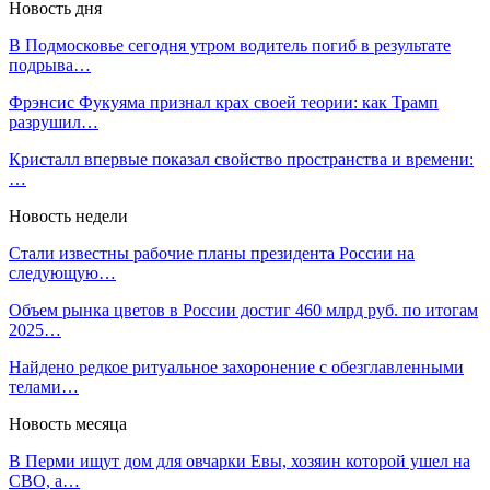
Новость дня
В Подмосковье сегодня утром водитель погиб в результате
подрыва…
Фрэнсис Фукуяма признал крах своей теории: как Трамп
разрушил…
Кристалл впервые показал свойство пространства и времени:
…
Новость недели
Стали известны рабочие планы президента России на
следующую…
Объем рынка цветов в России достиг 460 млрд руб. по итогам
2025…
Найдено редкое ритуальное захоронение с обезглавленными
телами…
Новость месяца
В Перми ищут дом для овчарки Евы, хозяин которой ушел на
СВО, а…