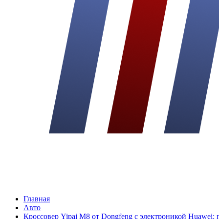
Главная
Авто
Кроссовер Yipai M8 от Dongfeng с электроникой Huawei: