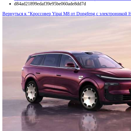
d84ad21899edaf39e95be060ade8dd7d
Вернуться к "Кроссовер Yipai M8 от Dongfeng с электроникой 