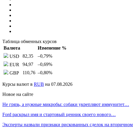
Таблица обменных курсов
Валюта
Изменение %
82,35
–0,79
%
USD
94,97
–0,69
%
EUR
110,76
–0,80
%
GBP
Курсы валют в
RUB
на 07.08.2026
Новое на сайте
Не грязь, а нужные микробы: собаки укрепляют иммунитет…
Ford раскрыл имя и стартовый ценник своего нового…
Эксперты назвали признаки рискованных сделок на вторичном