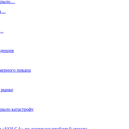
скрыло…
ги…
:…
аденцев
змерного пикапа
 рынке
крыло катастрофу
ги «VOLGA» по джимхане пройдет 9 августа