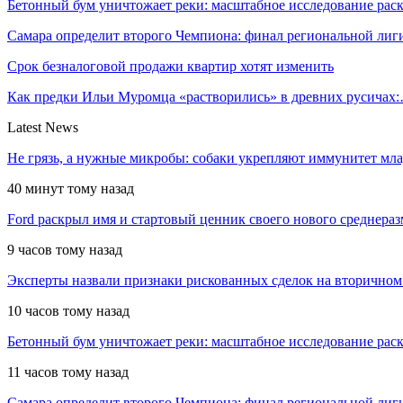
Бетонный бум уничтожает реки: масштабное исследование ра
Самара определит второго Чемпиона: финал региональной ли
Срок безналоговой продажи квартир хотят изменить
Как предки Ильи Муромца «растворились» в древних русичах
Latest News
Не грязь, а нужные микробы: собаки укрепляют иммунитет мл
40 минут тому назад
Ford раскрыл имя и стартовый ценник своего нового среднера
9 часов тому назад
Эксперты назвали признаки рискованных сделок на вторичном
10 часов тому назад
Бетонный бум уничтожает реки: масштабное исследование рас
11 часов тому назад
Самара определит второго Чемпиона: финал региональной ли