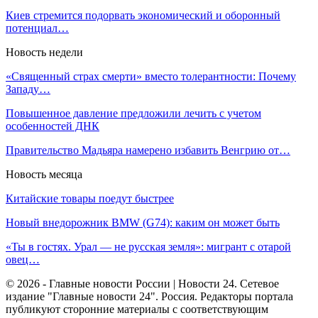
Киев стремится подорвать экономический и оборонный
потенциал…
Новость недели
«Священный страх смерти» вместо толерантности: Почему
Западу…
Повышенное давление предложили лечить с учетом
особенностей ДНК
Правительство Мадьяра намерено избавить Венгрию от…
Новость месяца
Китайские товары поедут быстрее
Новый внедорожник BMW (G74): каким он может быть
«Ты в гостях. Урал — не русская земля»: мигрант с отарой
овец…
© 2026 - Главные новости России | Новости 24. Сетевое
издание "Главные новости 24". Россия. Редакторы портала
публикуют сторонние материалы с соответствующим