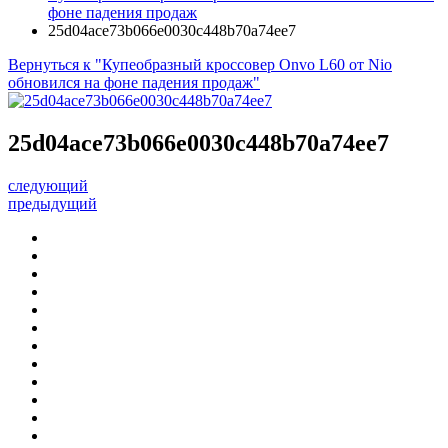
фоне падения продаж
25d04ace73b066e0030c448b70a74ee7
Вернуться к "Купеобразный кроссовер Onvo L60 от Nio
обновился на фоне падения продаж"
25d04ace73b066e0030c448b70a74ee7
следующий
предыдущий