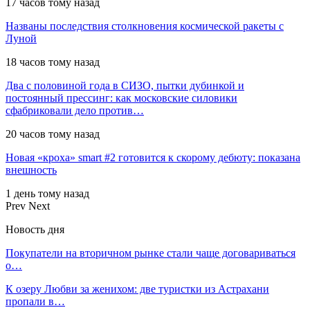
17 часов тому назад
Названы последствия столкновения космической ракеты с
Луной
18 часов тому назад
Два с половиной года в СИЗО, пытки дубинкой и
постоянный прессинг: как московские силовики
сфабриковали дело против…
20 часов тому назад
Новая «кроха» smart #2 готовится к скорому дебюту: показана
внешность
1 день тому назад
Prev
Next
Новость дня
Покупатели на вторичном рынке стали чаще договариваться
о…
К озеру Любви за женихом: две туристки из Астрахани
пропали в…