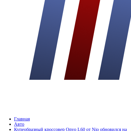
Главная
Авто
Купеобразный кроссовер Onvo L60 от Nio обновился на