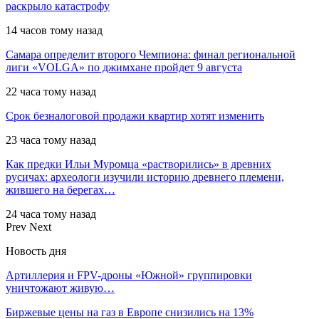
раскрыло катастрофу
14 часов тому назад
Самара определит второго Чемпиона: финал региональной
лиги «VOLGA» по джимхане пройдет 9 августа
22 часа тому назад
Срок безналоговой продажи квартир хотят изменить
23 часа тому назад
Как предки Ильи Муромца «растворились» в древних
русичах: археологи изучили историю древнего племени,
жившего на берегах…
24 часа тому назад
Prev
Next
Новость дня
Артиллерия и FPV-дроны «Южной» группировки
уничтожают живую…
Биржевые цены на газ в Европе снизились на 13%