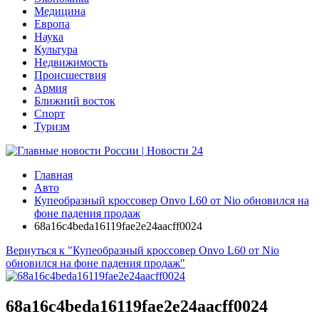
Медицина
Европа
Наука
Культура
Недвижимость
Происшествия
Армия
Ближний восток
Спорт
Туризм
Главная
Авто
Купеобразный кроссовер Onvo L60 от Nio обновился на
фоне падения продаж
68a16c4beda16119fae2e24aacff0024
Вернуться к "Купеобразный кроссовер Onvo L60 от Nio
обновился на фоне падения продаж"
68a16c4beda16119fae2e24aacff0024