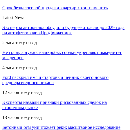
Срок безналоговой продажи квартир хотят изменить
Latest News
Эксперты авторынка обсудили будущее отрасли до 2029 года
на автофестивале «ПроДвижение»
2 часа тому назад
Не грязь, а нужные микробы: собаки укрепляют иммунитет
младенцев
4 часа тому назад
Ford раскрыл имя и стартовый ценник своего нового
среднеразмерного пикапа
12 часов тому назад
Эксперты назвали признаки рискованных сделок на
вторичном рынке
13 часов тому назад
Бетонный бум уничтожает реки: масштабное исследование