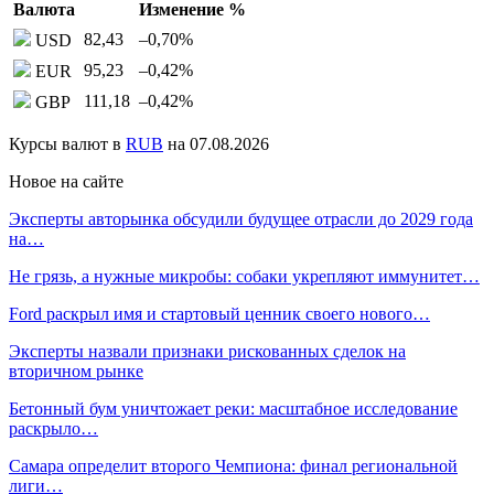
Валюта
Изменение %
82,43
–0,70
%
USD
95,23
–0,42
%
EUR
111,18
–0,42
%
GBP
Курсы валют в
RUB
на 07.08.2026
Новое на сайте
Эксперты авторынка обсудили будущее отрасли до 2029 года
на…
Не грязь, а нужные микробы: собаки укрепляют иммунитет…
Ford раскрыл имя и стартовый ценник своего нового…
Эксперты назвали признаки рискованных сделок на
вторичном рынке
Бетонный бум уничтожает реки: масштабное исследование
раскрыло…
Самара определит второго Чемпиона: финал региональной
лиги…