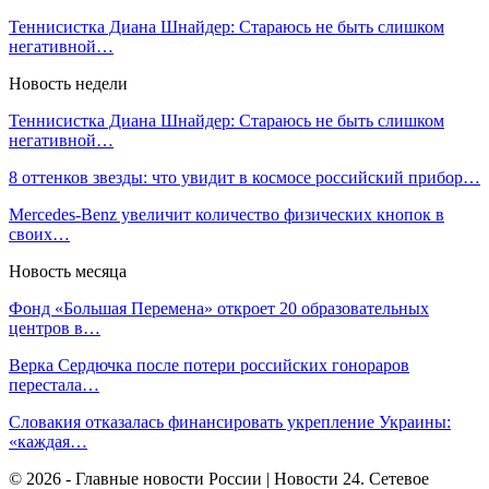
Теннисистка Диана Шнайдер: Стараюсь не быть слишком
негативной…
Новость недели
Теннисистка Диана Шнайдер: Стараюсь не быть слишком
негативной…
8 оттенков звезды: что увидит в космосе российский прибор…
Mercedes-Benz увеличит количество физических кнопок в
своих…
Новость месяца
Фонд «Большая Перемена» откроет 20 образовательных
центров в…
Верка Сердючка после потери российских гонораров
перестала…
Словакия отказалась финансировать укрепление Украины:
«каждая…
© 2026 - Главные новости России | Новости 24. Сетевое