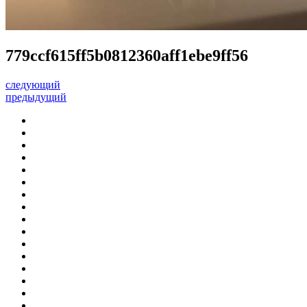
779ccf615ff5b0812360aff1ebe9ff56
следующий
предыдущий