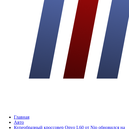
Главная
Авто
Купеобразный кроссовер Onvo L60 от Nio обновился на