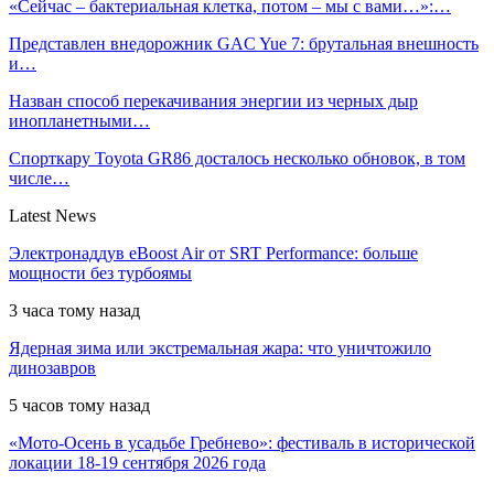
«Сейчас – бактериальная клетка, потом – мы с вами…»:…
Представлен внедорожник GAC Yue 7: брутальная внешность
и…
Назван способ перекачивания энергии из черных дыр
инопланетными…
Спорткару Toyota GR86 досталось несколько обновок, в том
числе…
Latest News
Электронаддув eBoost Air от SRT Performance: больше
мощности без турбоямы
3 часа тому назад
Ядерная зима или экстремальная жара: что уничтожило
динозавров
5 часов тому назад
«Мото-Осень в усадьбе Гребнево»: фестиваль в исторической
локации 18-19 сентября 2026 года