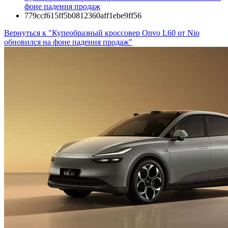
фоне падения продаж
779ccf615ff5b0812360aff1ebe9ff56
Вернуться к "Купеобразный кроссовер Onvo L60 от Nio
обновился на фоне падения продаж"