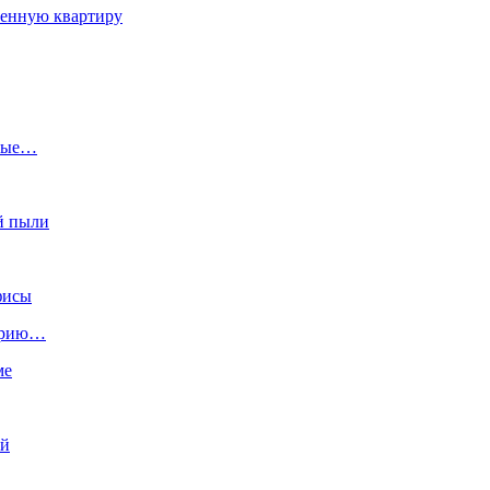
ленную квартиру
ёлые…
й пыли
фисы
торию…
ме
ий