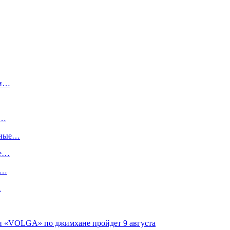
ги…
:…
ьные…
ше…
х…
…
ги «VOLGA» по джимхане пройдет 9 августа