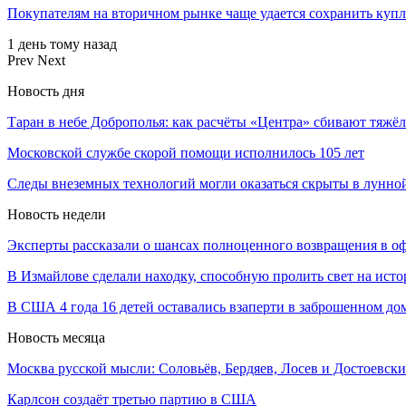
Покупателям на вторичном рынке чаще удается сохранить куп
1 день тому назад
Prev
Next
Новость дня
Таран в небе Доброполья: как расчёты «Центра» сбивают тяж
Московской службе скорой помощи исполнилось 105 лет
Следы внеземных технологий могли оказаться скрыты в лунно
Новость недели
Эксперты рассказали о шансах полноценного возвращения в о
В Измайлове сделали находку, способную пролить свет на ис
В США 4 года 16 детей оставались взаперти в заброшенном до
Новость месяца
Москва русской мысли: Соловьёв, Бердяев, Лосев и Достоевск
Карлсон создаёт третью партию в США