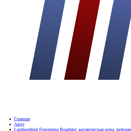
Главная
Авто
Lamborghini Fenomeno Roadster: космическая цена, ревущ