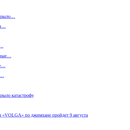
скрыло…
ги…
:…
ьные…
ше…
х…
крыло катастрофу
ги «VOLGA» по джимхане пройдет 9 августа