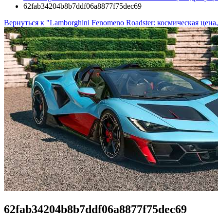
62fab34204b8b7ddf06a8877f75dec69
Вернуться к "Lamborghini Fenomeno Roadster: космическая цен
62fab34204b8b7ddf06a8877f75dec69