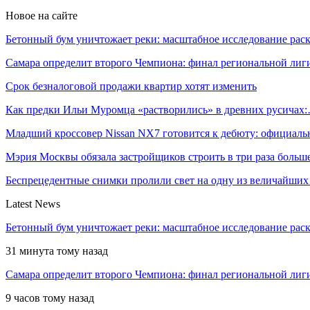
Новое на сайте
Бетонный бум уничтожает реки: масштабное исследование ра
Самара определит второго Чемпиона: финал региональной ли
Срок безналоговой продажи квартир хотят изменить
Как предки Ильи Муромца «растворились» в древних русичах
Младший кроссовер Nissan NX7 готовится к дебюту: официал
Мэрия Москвы обязала застройщиков строить в три раза боль
Беспрецедентные снимки пролили свет на одну из величайши
Latest News
Бетонный бум уничтожает реки: масштабное исследование рас
31 минута тому назад
Самара определит второго Чемпиона: финал региональной ли
9 часов тому назад