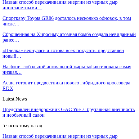
Назван способ перекачивания энергии из черных дыр
инопланетными…
Спорткару Toyota GR86 досталось несколько обновок, в том
числе…
Сброшенная на Хиросиму атомная бомба создала невиданный
ранее…
«Пчёлка» вернулась и готова всех покусать: представлен
новый…
На фоне глобальной аномальной жары зафиксирована самая
низкая…
Acura готовит предвестника нового гибридного кроссовера
RDX
Latest News
Представлен внедорожник GAC Yue 7: брутальная внешность
и необычный салон
5 часов тому назад
Назван способ перекачивания энергии из черных дыр