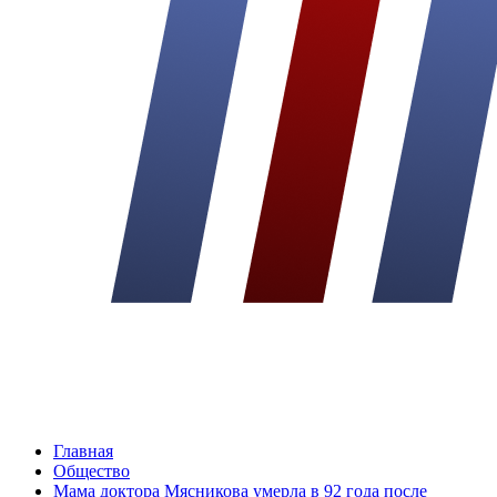
Главная
Общество
Мама доктора Мясникова умерла в 92 года после