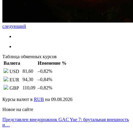
следующий
Таблица обменных курсов
Валюта
Изменение %
81,60
–0,82
%
USD
94,30
–0,84
%
EUR
110,09
–0,82
%
GBP
Курсы валют в
RUB
на 09.08.2026
Новое на сайте
Представлен внедорожник GAC Yue 7: брутальная внешность
и…