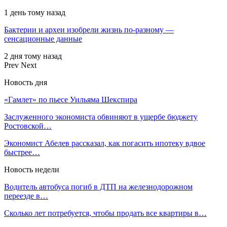
1 день тому назад
Бактерии и археи изобрели жизнь по-разному —
сенсационные данные
2 дня тому назад
Prev
Next
Новость дня
«Гамлет» по пьесе Уильяма Шекспира
Заслуженного экономиста обвиняют в ущербе бюджету
Ростовской…
Экономист Абелев рассказал, как погасить ипотеку вдвое
быстрее…
Новость недели
Водитель автобуса погиб в ДТП на железнодорожном
переезде в…
Сколько лет потребуется, чтобы продать все квартиры в…