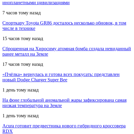
инопланетными цивилизациями
7 часов тому назад
Спорткару Toyota GR86 досталось несколько обновок, в том
числе в технике
15 часов тому назад
Сброшенная на Хиросиму атомная бомба создала невиданный
ранее металл на Земле
17 часов тому назад
«Пчёлка» вернулась и готова всех покусать: представлен
новый Dodge Charger Super Bee
1 день тому назад
На фоне глобальной аномальной жары зафиксирована самая
низкая температура на Земле
1 день тому назад
Acura готовит предвестника нового гибридного кроссовера
RDX