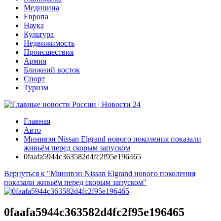
Медицина
Европа
Наука
Культура
Недвижимость
Происшествия
Армия
Ближний восток
Спорт
Туризм
Главная
Авто
Минивэн Nissan Elgrand нового поколения показали
живьём перед скорым запуском
0faafa5944c363582d4fc2f95e196465
Вернуться к "Минивэн Nissan Elgrand нового поколения
показали живьём перед скорым запуском"
0faafa5944c363582d4fc2f95e196465