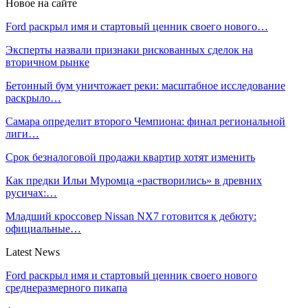
Новое на сайте
Ford раскрыл имя и стартовый ценник своего нового…
Эксперты назвали признаки рискованных сделок на
вторичном рынке
Бетонный бум уничтожает реки: масштабное исследование
раскрыло…
Самара определит второго Чемпиона: финал региональной
лиги…
Срок безналоговой продажи квартир хотят изменить
Как предки Ильи Муромца «растворились» в древних
русичах:…
Младший кроссовер Nissan NX7 готовится к дебюту:
официальные…
Latest News
Ford раскрыл имя и стартовый ценник своего нового
среднеразмерного пикапа