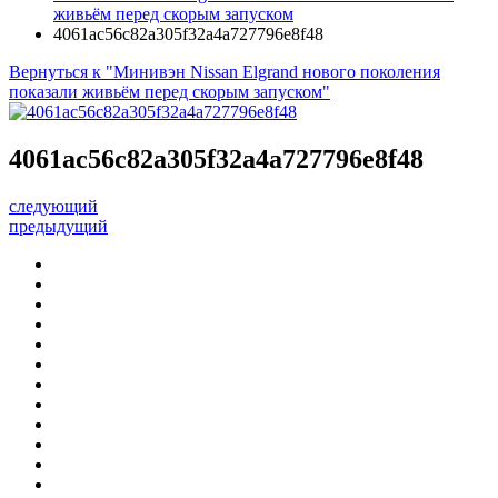
живьём перед скорым запуском
4061ac56c82a305f32a4a727796e8f48
Вернуться к "Минивэн Nissan Elgrand нового поколения
показали живьём перед скорым запуском"
4061ac56c82a305f32a4a727796e8f48
следующий
предыдущий