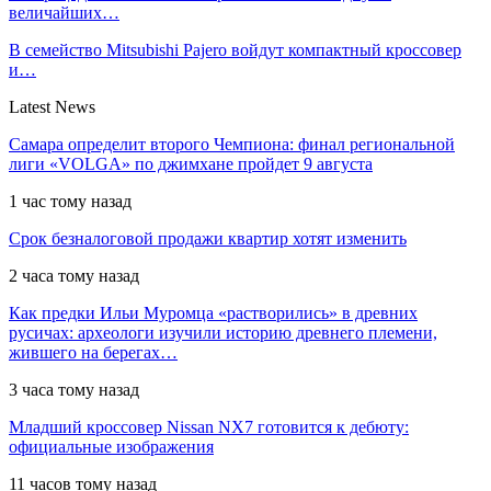
величайших…
В семейство Mitsubishi Pajero войдут компактный кроссовер
и…
Latest News
Самара определит второго Чемпиона: финал региональной
лиги «VOLGA» по джимхане пройдет 9 августа
1 час тому назад
Срок безналоговой продажи квартир хотят изменить
2 часа тому назад
Как предки Ильи Муромца «растворились» в древних
русичах: археологи изучили историю древнего племени,
жившего на берегах…
3 часа тому назад
Младший кроссовер Nissan NX7 готовится к дебюту:
официальные изображения
11 часов тому назад