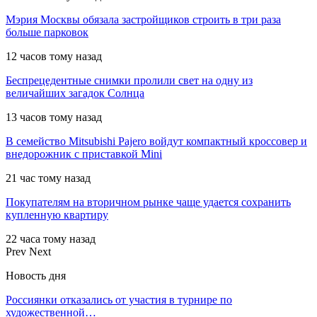
Мэрия Москвы обязала застройщиков строить в три раза
больше парковок
12 часов тому назад
Беспрецедентные снимки пролили свет на одну из
величайших загадок Солнца
13 часов тому назад
В семейство Mitsubishi Pajero войдут компактный кроссовер и
внедорожник с приставкой Mini
21 час тому назад
Покупателям на вторичном рынке чаще удается сохранить
купленную квартиру
22 часа тому назад
Prev
Next
Новость дня
Россиянки отказались от участия в турнире по
художественной…