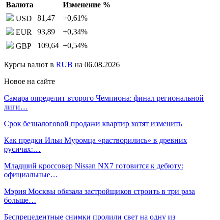
Валюта
Изменение %
81,47
+0,61
%
USD
93,89
+0,34
%
EUR
109,64
+0,54
%
GBP
Курсы валют в
RUB
на 06.08.2026
Новое на сайте
Самара определит второго Чемпиона: финал региональной
лиги…
Срок безналоговой продажи квартир хотят изменить
Как предки Ильи Муромца «растворились» в древних
русичах:…
Младший кроссовер Nissan NX7 готовится к дебюту:
официальные…
Мэрия Москвы обязала застройщиков строить в три раза
больше…
Беспрецедентные снимки пролили свет на одну из