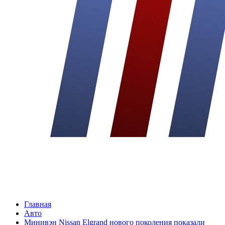
Главная
Авто
Минивэн Nissan Elgrand нового поколения показали