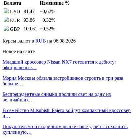
Валюта
Изменение %
81,47
+0,62
%
USD
93,86
+0,32
%
EUR
109,61
+0,52
%
GBP
Курсы валют в
RUB
на 06.08.2026
Новое на сайте
Младший кроссовер Nissan NX7 готовится к дебюту:
официальные…
Мэрия Москвы обязала застройщиков строить в три раза
больше…
Беспрецедентные снимки пролили свет на одну из
величайших…
В семейство Mitsubishi Pajero войдут компактный кроссовер
и…
Покупателям на вторичном рынке чаще удается сохранить
купленную…