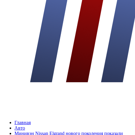
Главная
Авто
Минивэн Nissan Elgrand нового поколения показали