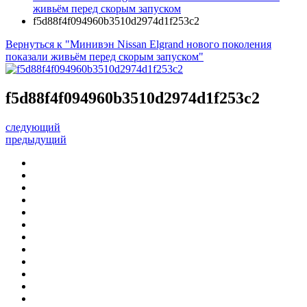
живьём перед скорым запуском
f5d88f4f094960b3510d2974d1f253c2
Вернуться к "Минивэн Nissan Elgrand нового поколения
показали живьём перед скорым запуском"
f5d88f4f094960b3510d2974d1f253c2
следующий
предыдущий