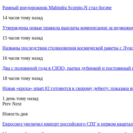
Рамный внедорожник Mahindra Scorpio-N стал богаче
14 часов тому назад
Утверждены новые правила выплаты компенсации за недвижи
15 часов тому назад
Названы последствия столкновения космической ракеты с Лун
16 часов тому назад
Два с половиной года в СИЗО, пытки дубинкой и постоянный 
18 часов тому назад
Новая «кроха» smart #2 готовится к скорому дебюту: показана 
1 день тому назад
Prev
Next
Новость дня
Евросоюз увеличил импорт российского СПГ в первом кварта