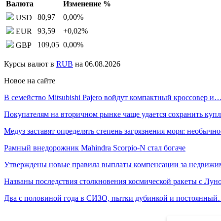
Валюта
Изменение %
80,97
0,00
%
USD
93,59
+0,02
%
EUR
109,05
0,00
%
GBP
Курсы валют в
RUB
на 06.08.2026
Новое на сайте
В семейство Mitsubishi Pajero войдут компактный кроссовер и
Покупателям на вторичном рынке чаще удается сохранить ку
Медуз заставят определять степень загрязнения моря: необычн
Рамный внедорожник Mahindra Scorpio-N стал богаче
Утверждены новые правила выплаты компенсации за недвиж
Названы последствия столкновения космической ракеты с Лун
Два с половиной года в СИЗО, пытки дубинкой и постоянны