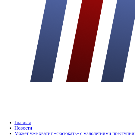
Главная
Новости
Может уже хватит «сюсюкать» с малолетними преступни