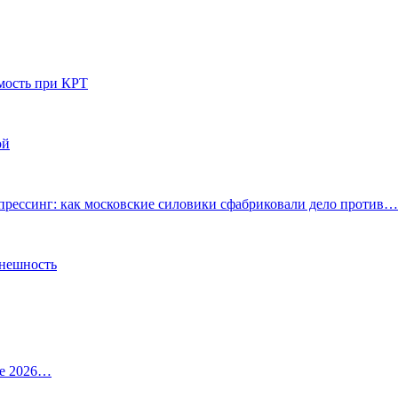
мость при КРТ
ой
прессинг: как московские силовики сфабриковали дело против…
внешность
ле 2026…