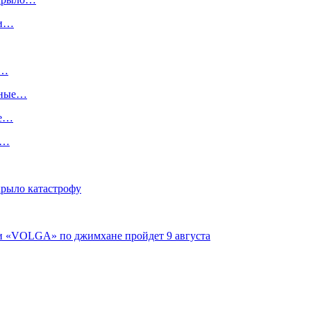
ги…
:…
ьные…
ше…
х…
крыло катастрофу
ги «VOLGA» по джимхане пройдет 9 августа