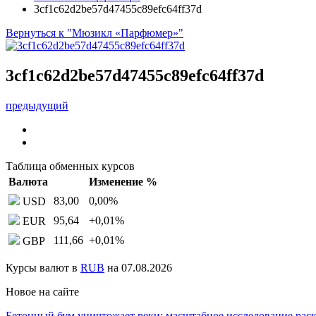
3cf1c62d2be57d47455c89efc64ff37d
Вернуться к "Мюзикл «Парфюмер»"
3cf1c62d2be57d47455c89efc64ff37d
предыдущий
Таблица обменных курсов
Валюта
Изменение %
83,00
0,00
%
USD
95,64
+0,01
%
EUR
111,66
+0,01
%
GBP
Курсы валют в
RUB
на 07.08.2026
Новое на сайте
Бетонный бум уничтожает реки: масштабное исследование ра