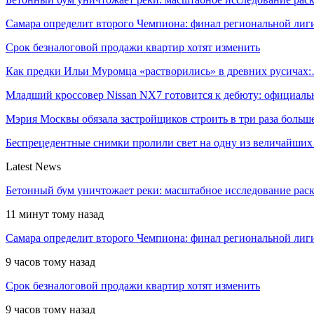
Самара определит второго Чемпиона: финал региональной ли
Срок безналоговой продажи квартир хотят изменить
Как предки Ильи Муромца «растворились» в древних русичах
Младший кроссовер Nissan NX7 готовится к дебюту: официал
Мэрия Москвы обязала застройщиков строить в три раза боль
Беспрецедентные снимки пролили свет на одну из величайши
Latest News
Бетонный бум уничтожает реки: масштабное исследование рас
11 минут тому назад
Самара определит второго Чемпиона: финал региональной ли
9 часов тому назад
Срок безналоговой продажи квартир хотят изменить
9 часов тому назад