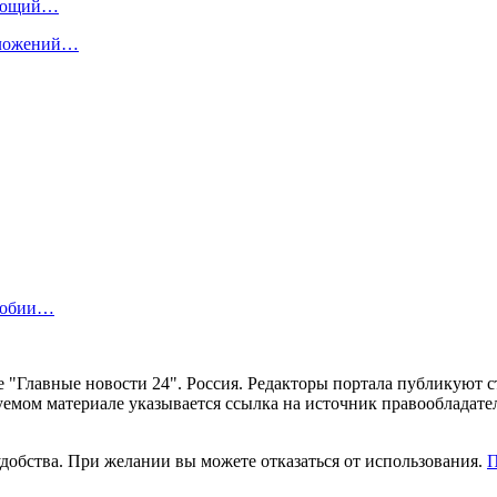
дующий…
дложений…
офобии…
ние "Главные новости 24". Россия. Редакторы портала публикую
уемом материале указывается ссылка на источник правообладате
удобства. При желании вы можете отказаться от использования.
П