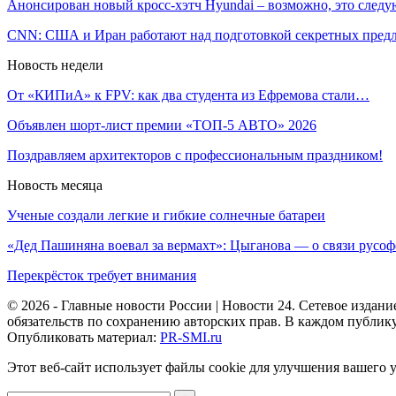
Анонсирован новый кросс-хэтч Hyundai – возможно, это сле
CNN: США и Иран работают над подготовкой секретных пре
Новость недели
От «КИПиА» к FPV: как два студента из Ефремова стали…
Объявлен шорт-лист премии «ТОП-5 АВТО» 2026
Поздравляем архитекторов с профессиональным праздником!
Новость месяца
Ученые создали легкие и гибкие солнечные батареи
«Дед Пашиняна воевал за вермахт»: Цыганова — о связи рус
Перекрёсток требует внимания
© 2026 - Главные новости России | Новости 24. Сетевое изда
обязательств по сохранению авторских прав. В каждом публик
Опубликовать материал:
PR-SMI.ru
Этот веб-сайт использует файлы cookie для улучшения вашего 