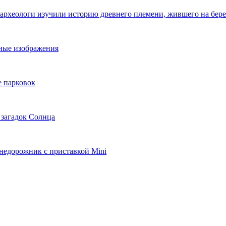
 археологи изучили историю древнего племени, жившего на бер
ьные изображения
е парковок
 загадок Солнца
внедорожник с приставкой Mini