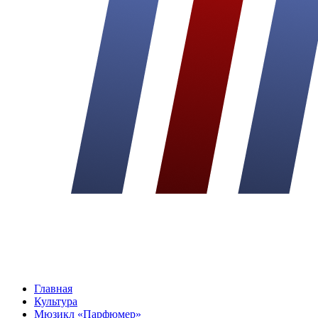
Главная
Культура
Мюзикл «Парфюмер»