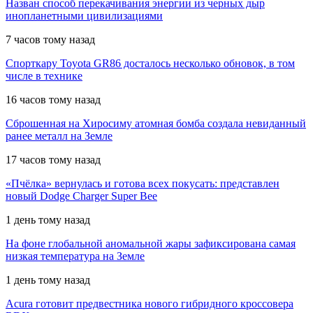
Назван способ перекачивания энергии из черных дыр
инопланетными цивилизациями
7 часов тому назад
Спорткару Toyota GR86 досталось несколько обновок, в том
числе в технике
16 часов тому назад
Сброшенная на Хиросиму атомная бомба создала невиданный
ранее металл на Земле
17 часов тому назад
«Пчёлка» вернулась и готова всех покусать: представлен
новый Dodge Charger Super Bee
1 день тому назад
На фоне глобальной аномальной жары зафиксирована самая
низкая температура на Земле
1 день тому назад
Acura готовит предвестника нового гибридного кроссовера