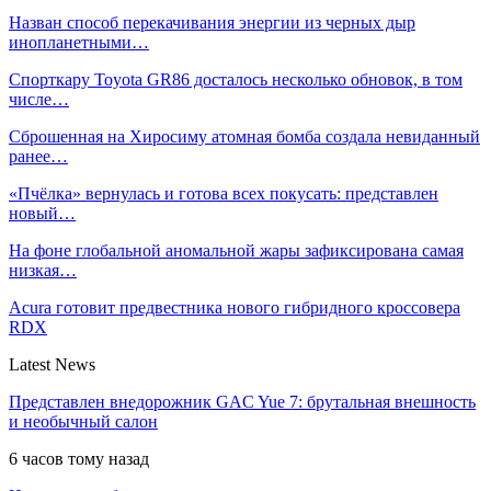
Назван способ перекачивания энергии из черных дыр
инопланетными…
Спорткару Toyota GR86 досталось несколько обновок, в том
числе…
Сброшенная на Хиросиму атомная бомба создала невиданный
ранее…
«Пчёлка» вернулась и готова всех покусать: представлен
новый…
На фоне глобальной аномальной жары зафиксирована самая
низкая…
Acura готовит предвестника нового гибридного кроссовера
RDX
Latest News
Представлен внедорожник GAC Yue 7: брутальная внешность
и необычный салон
6 часов тому назад