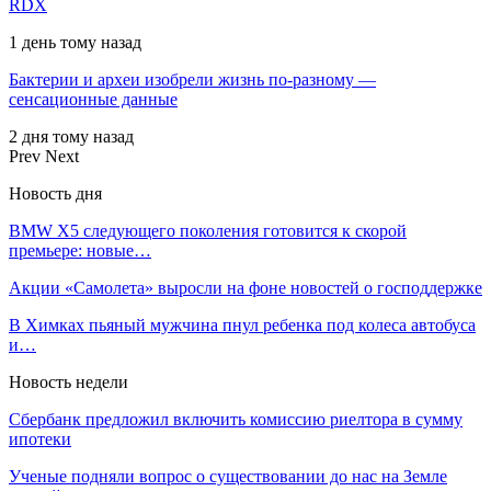
RDX
1 день тому назад
Бактерии и археи изобрели жизнь по-разному —
сенсационные данные
2 дня тому назад
Prev
Next
Новость дня
BMW X5 следующего поколения готовится к скорой
премьере: новые…
Акции «Самолета» выросли на фоне новостей о господдержке
В Химках пьяный мужчина пнул ребенка под колеса автобуса
и…
Новость недели
Сбербанк предложил включить комиссию риелтора в сумму
ипотеки
Ученые подняли вопрос о существовании до нас на Земле