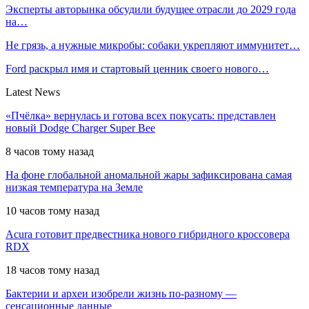
Эксперты авторынка обсудили будущее отрасли до 2029 года
на…
Не грязь, а нужные микробы: собаки укрепляют иммунитет…
Ford раскрыл имя и стартовый ценник своего нового…
Latest News
«Пчёлка» вернулась и готова всех покусать: представлен
новый Dodge Charger Super Bee
8 часов тому назад
На фоне глобальной аномальной жары зафиксирована самая
низкая температура на Земле
10 часов тому назад
Acura готовит предвестника нового гибридного кроссовера
RDX
18 часов тому назад
Бактерии и археи изобрели жизнь по-разному —
сенсационные данные