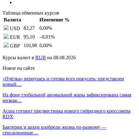
Таблица обменных курсов
Валюта
Изменение %
82,27
0,00
%
USD
95,10
–0,01
%
EUR
110,98
0,00
%
GBP
Курсы валют в
RUB
на 08.08.2026
Новое на сайте
«Пчёлка» вернулась и готова всех покусать: представлен
новый…
На фоне глобальной аномальной жары зафиксирована самая
низкая…
Acura готовит предвестника нового гибридного кроссовера
RDX
Бактерии и археи изобрели жизнь по-разному —
сенсационные…