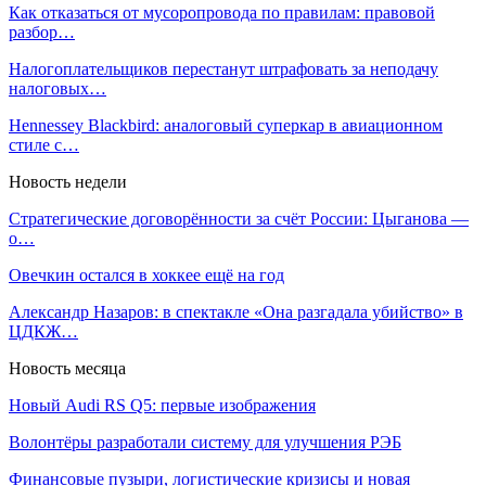
Как отказаться от мусоропровода по правилам: правовой
разбор…
Налогоплательщиков перестанут штрафовать за неподачу
налоговых…
Hennessey Blackbird: аналоговый суперкар в авиационном
стиле с…
Новость недели
Стратегические договорённости за счёт России: Цыганова —
о…
Овечкин остался в хоккее ещё на год
Александр Назаров: в спектакле «Она разгадала убийство» в
ЦДКЖ…
Новость месяца
Новый Audi RS Q5: первые изображения
Волонтёры разработали систему для улучшения РЭБ
Финансовые пузыри, логистические кризисы и новая