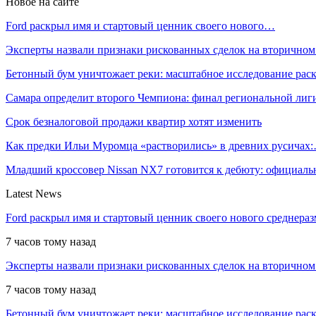
Новое на сайте
Ford раскрыл имя и стартовый ценник своего нового…
Эксперты назвали признаки рискованных сделок на вторичном
Бетонный бум уничтожает реки: масштабное исследование ра
Самара определит второго Чемпиона: финал региональной ли
Срок безналоговой продажи квартир хотят изменить
Как предки Ильи Муромца «растворились» в древних русичах
Младший кроссовер Nissan NX7 готовится к дебюту: официал
Latest News
Ford раскрыл имя и стартовый ценник своего нового среднера
7 часов тому назад
Эксперты назвали признаки рискованных сделок на вторичном
7 часов тому назад
Бетонный бум уничтожает реки: масштабное исследование рас