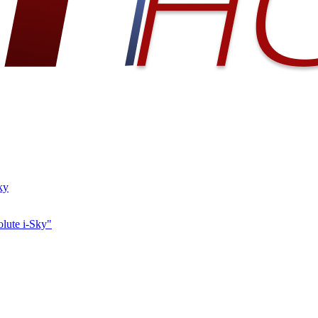
ky
ute i-Sky"