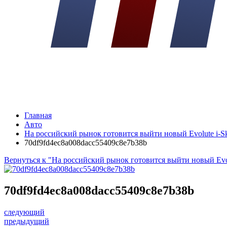
Главная
Авто
На российский рынок готовится выйти новый Evolute i-S
70df9fd4ec8a008dacc55409c8e7b38b
Вернуться к "На российский рынок готовится выйти новый Evol
70df9fd4ec8a008dacc55409c8e7b38b
следующий
предыдущий