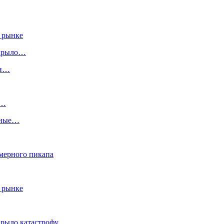
 рынке
скрыло…
ги…
:…
ьные…
змерного пикапа
 рынке
крыло катастрофу