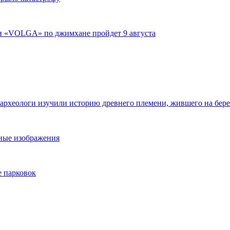
ги «VOLGA» по джимхане пройдет 9 августа
 археологи изучили историю древнего племени, жившего на бер
ьные изображения
е парковок