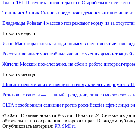
Глава ЛНР Пасечник: после теракта в Старобельске неизвестн
Теннисист Янник Синнер продолжает демонстративно игнори
Владельцы Polestar 4 массово повреждают корму из-за отсутст
Новость недели
Илон Маск обратился к зародившимся в шестидесятые годы и
Россия завершает масштабные ядерные учения демонстрацией 
Жители Москвы пожаловались на сбои в работе интернет-про
Новость месяца
Шопинг переживших изоляцию: почему клиенты вернутся в Т
Резиновые сапоги — главный тренд дождливого московского 
США возобновили санкции против российской нефти: лиценз
© 2026 - Главные новости России | Новости 24. Сетевое изда
обязательств по сохранению авторских прав. В каждом публик
Опубликовать материал:
PR-SMI.ru