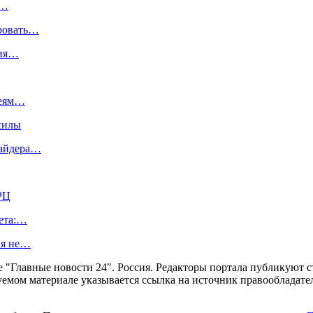
а…
ровать…
вия…
деям…
силы
вайдера…
РЦ
лета:…
ия не…
ние "Главные новости 24". Россия. Редакторы портала публикую
уемом материале указывается ссылка на источник правообладате