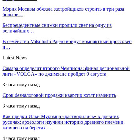
Мэрия Москвы обязала застройщиков строить в три раза
больше…
Беспрецедентные снимки пролили свет на одну из
величайших…
В семейство Mitsubishi Pajero войдут компактный кроссовер
и…
Latest News
Самара определит второго Чемпиона: финал региональной
лиги «VOLGA» по джимхане пройдет 9 августа
3 часа тому назад
Срок безналоговой продажи квартир хотят изменить
3 часа тому назад
Как предки Ильи Муромца «растворились» в древних
русичах: археологи изучили историю древнего племени,
жившего на берегах…
4 часа тому назад