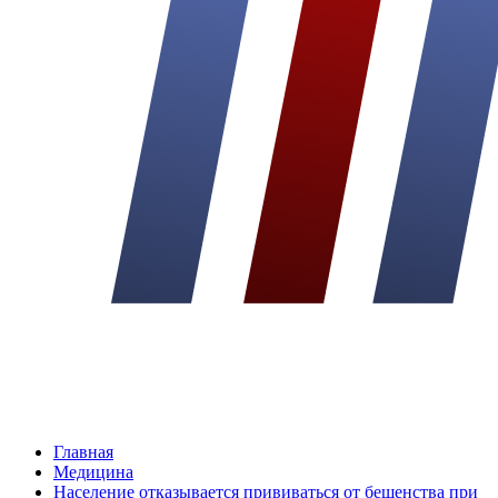
Главная
Медицина
Население отказывается прививаться от бешенства при