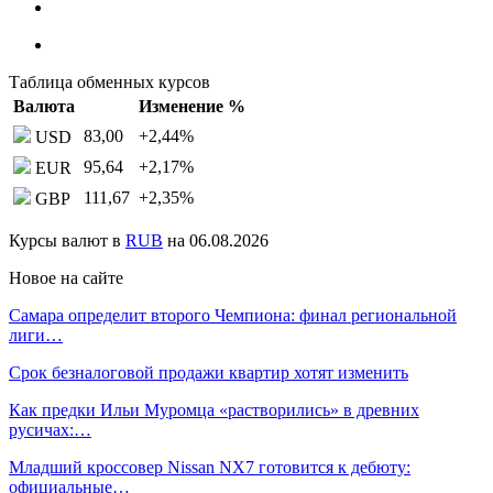
Таблица обменных курсов
Валюта
Изменение %
83,00
+2,44
%
USD
95,64
+2,17
%
EUR
111,67
+2,35
%
GBP
Курсы валют в
RUB
на 06.08.2026
Новое на сайте
Самара определит второго Чемпиона: финал региональной
лиги…
Срок безналоговой продажи квартир хотят изменить
Как предки Ильи Муромца «растворились» в древних
русичах:…
Младший кроссовер Nissan NX7 готовится к дебюту:
официальные…