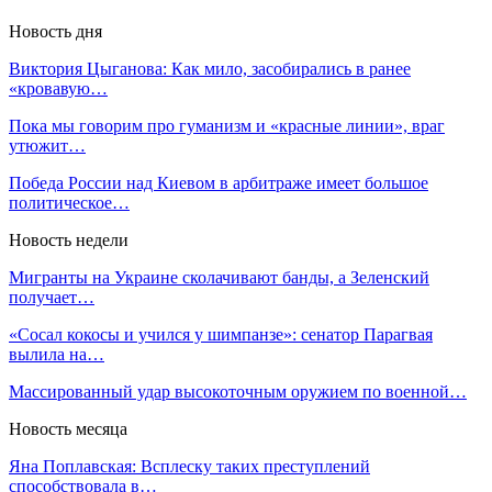
Новость дня
Виктория Цыганова: Как мило, засобирались в ранее
«кровавую…
Пока мы говорим про гуманизм и «красные линии», враг
утюжит…
Победа России над Киевом в арбитраже имеет большое
политическое…
Новость недели
Мигранты на Украине сколачивают банды, а Зеленский
получает…
«Сосал кокосы и учился у шимпанзе»: сенатор Парагвая
вылила на…
Массированный удар высокоточным оружием по военной…
Новость месяца
Яна Поплавская: Всплеску таких преступлений
способствовала в…