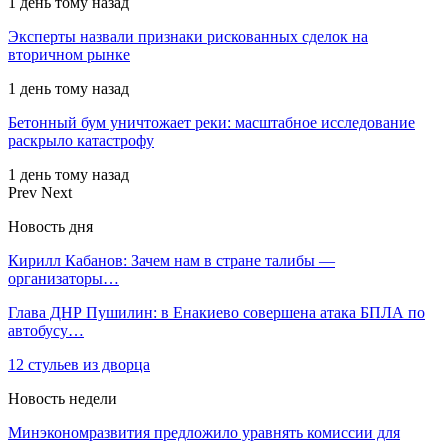
1 день тому назад
Эксперты назвали признаки рискованных сделок на
вторичном рынке
1 день тому назад
Бетонный бум уничтожает реки: масштабное исследование
раскрыло катастрофу
1 день тому назад
Prev
Next
Новость дня
Кирилл Кабанов: Зачем нам в стране талибы —
организаторы…
Глава ДНР Пушилин: в Енакиево совершена атака БПЛА по
автобусу…
12 стульев из дворца
Новость недели
Минэкономразвития предложило уравнять комиссии для