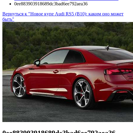
0ee883903918689dc3bad6ee792aea36
Вернуться к "Новое купе Audi RS5 (B10): каким оно может
быть"
0ee883903918689dc3bad6ee792aea36