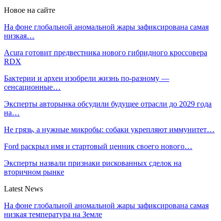
Новое на сайте
На фоне глобальной аномальной жары зафиксирована самая
низкая…
Acura готовит предвестника нового гибридного кроссовера
RDX
Бактерии и археи изобрели жизнь по-разному —
сенсационные…
Эксперты авторынка обсудили будущее отрасли до 2029 года
на…
Не грязь, а нужные микробы: собаки укрепляют иммунитет…
Ford раскрыл имя и стартовый ценник своего нового…
Эксперты назвали признаки рискованных сделок на
вторичном рынке
Latest News
На фоне глобальной аномальной жары зафиксирована самая
низкая температура на Земле