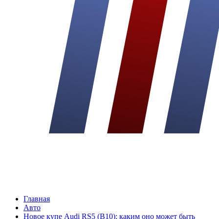
Главная
Авто
Новое купе Audi RS5 (B10): каким оно может быть