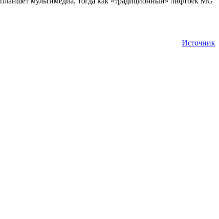
й планшет мультимедиа, тогда как «традиционный» лифтбек MG
Источник