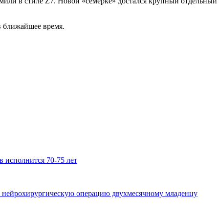
рмили в стиле Z7. Новой «семерке» достался крупный отдельны
 ближайшее время.
 исполнится 70-75 лет
ю нейрохирургическую операцию двухмесячному младенцу