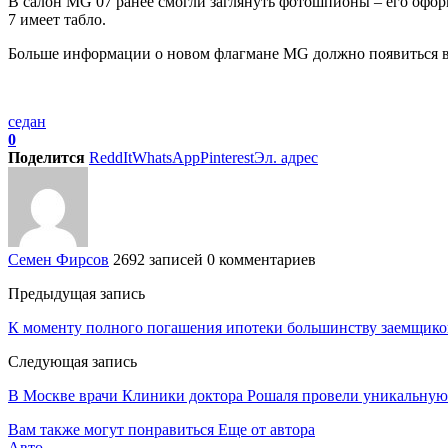
В салон MG 07 ранее смогли заглянуть фотошпионы – его офо
7 имеет табло.
Больше информации о новом флагмане MG должно появиться в
седан
0
Поделится
ReddIt
WhatsApp
Pinterest
Эл. адрес
Семен Фирсов
2692 записей
0 комментариев
Предыдущая запись
К моменту полного погашения ипотеки большинству заемщиков
Следующая запись
В Москве врачи Клиники доктора Рошаля провели уникальну
Вам также могут понравиться
Еще от автора
Авто