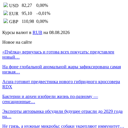
82,27
0,00
%
USD
95,10
–0,01
%
EUR
110,98
0,00
%
GBP
Курсы валют в
RUB
на 08.08.2026
Новое на сайте
«Пчёлка» вернулась и готова всех покусать: представлен
новый…
На фоне глобальной аномальной жары зафиксирована самая
низкая…
Acura готовит предвестника нового гибридного кроссовера
RDX
Бактерии и археи изобрели жизнь по-разному —
сенсационные…
Эксперты авторынка обсудили будущее отрасли до 2029 года
на…
Не грязь, а нужные микробы: собаки укрепляют иммунитет…