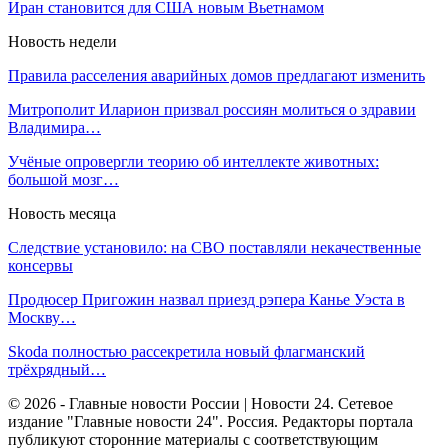
Иран становится для США новым Вьетнамом
Новость недели
Правила расселения аварийных домов предлагают изменить
Митрополит Иларион призвал россиян молиться о здравии
Владимира…
Учёные опровергли теорию об интеллекте животных:
большой мозг…
Новость месяца
Следствие установило: на СВО поставляли некачественные
консервы
Продюсер Пригожин назвал приезд рэпера Канье Уэста в
Москву…
Skoda полностью рассекретила новый флагманский
трёхрядный…
© 2026 - Главные новости России | Новости 24. Сетевое
издание "Главные новости 24". Россия. Редакторы портала
публикуют сторонние материалы с соответствующим