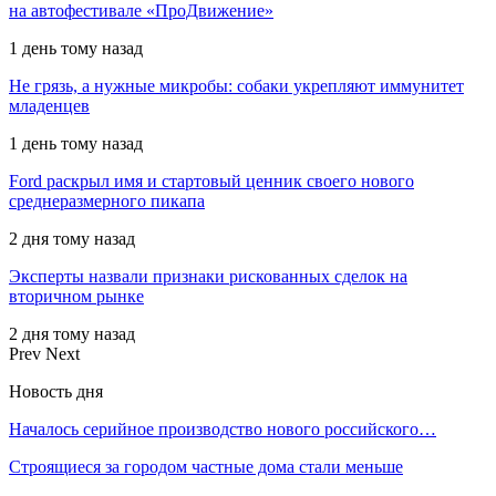
на автофестивале «ПроДвижение»
1 день тому назад
Не грязь, а нужные микробы: собаки укрепляют иммунитет
младенцев
1 день тому назад
Ford раскрыл имя и стартовый ценник своего нового
среднеразмерного пикапа
2 дня тому назад
Эксперты назвали признаки рискованных сделок на
вторичном рынке
2 дня тому назад
Prev
Next
Новость дня
Началось серийное производство нового российского…
Строящиеся за городом частные дома стали меньше