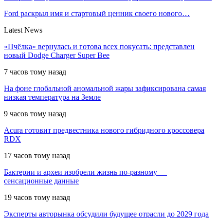
Ford раскрыл имя и стартовый ценник своего нового…
Latest News
«Пчёлка» вернулась и готова всех покусать: представлен
новый Dodge Charger Super Bee
7 часов тому назад
На фоне глобальной аномальной жары зафиксирована самая
низкая температура на Земле
9 часов тому назад
Acura готовит предвестника нового гибридного кроссовера
RDX
17 часов тому назад
Бактерии и археи изобрели жизнь по-разному —
сенсационные данные
19 часов тому назад
Эксперты авторынка обсудили будущее отрасли до 2029 года