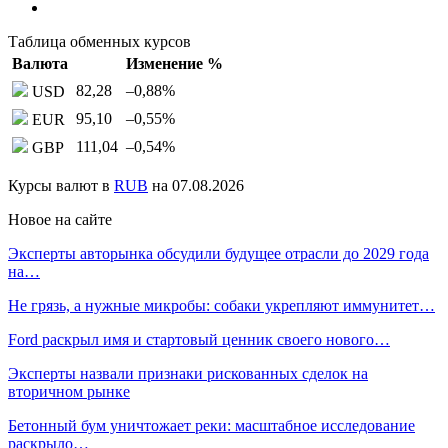
Таблица обменных курсов
Валюта
Изменение %
82,28
–0,88
%
USD
95,10
–0,55
%
EUR
111,04
–0,54
%
GBP
Курсы валют в
RUB
на 07.08.2026
Новое на сайте
Эксперты авторынка обсудили будущее отрасли до 2029 года
на…
Не грязь, а нужные микробы: собаки укрепляют иммунитет…
Ford раскрыл имя и стартовый ценник своего нового…
Эксперты назвали признаки рискованных сделок на
вторичном рынке
Бетонный бум уничтожает реки: масштабное исследование
раскрыло…