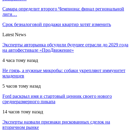
Самара определит второго Чемпиона: финал региональной
лиги…
Срок безналоговой продажи квартир хотят изменить
Latest News
Эксперты авторынка обсудили будущее отрасли до 2029 года
на автофестивале «ПроДвижение»
4 часа тому назад
Не грязь, а нужные микробы: собаки укрепляют иммунитет
младенцев
5 часов тому назад
Ford раскрыл имя и стартовый ценник своего нового
среднеразмерного пикапа
14 часов тому назад
Эксперты назвали признаки рискованных сделок на
вторичном рынке