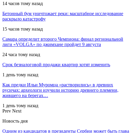
14 часов тому назад
Бетонный бум уничтожает реки: масштабное исследование
раскрыло катастрофу
15 часов тому назад
Самара определит второго Чемпиона: финал региональной
лиги «VOLGA» по джимхане пройдет 9 августа
24 часа тому назад
Срок безналоговой продажи квартир хотят изменить
1 день тому назад
Как предки Ильи Муромца «растворились» в древних
русичах: археологи изучили историю древнего племени,
жившего на берегах…
1 день тому назад
Prev
Next
Новость дня
Одним из кандидатов в президенты Сербии может быть глава