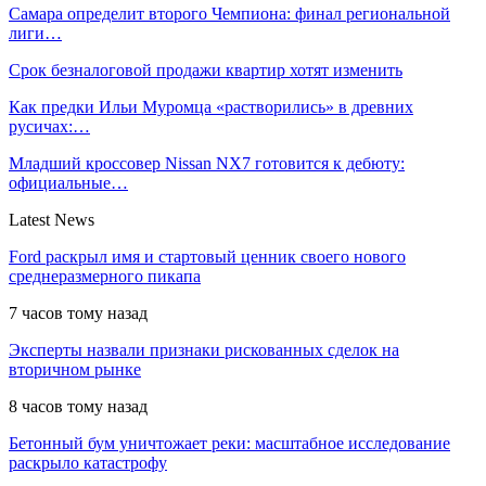
Самара определит второго Чемпиона: финал региональной
лиги…
Срок безналоговой продажи квартир хотят изменить
Как предки Ильи Муромца «растворились» в древних
русичах:…
Младший кроссовер Nissan NX7 готовится к дебюту:
официальные…
Latest News
Ford раскрыл имя и стартовый ценник своего нового
среднеразмерного пикапа
7 часов тому назад
Эксперты назвали признаки рискованных сделок на
вторичном рынке
8 часов тому назад
Бетонный бум уничтожает реки: масштабное исследование
раскрыло катастрофу