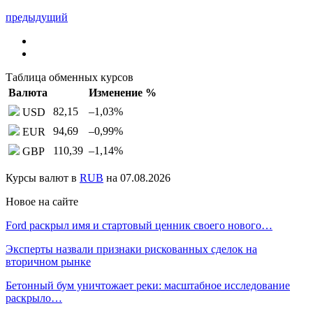
предыдущий
Таблица обменных курсов
Валюта
Изменение %
82,15
–1,03
%
USD
94,69
–0,99
%
EUR
110,39
–1,14
%
GBP
Курсы валют в
RUB
на 07.08.2026
Новое на сайте
Ford раскрыл имя и стартовый ценник своего нового…
Эксперты назвали признаки рискованных сделок на
вторичном рынке
Бетонный бум уничтожает реки: масштабное исследование
раскрыло…