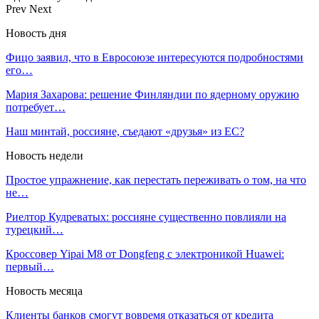
Prev
Next
Новость дня
Фицо заявил, что в Евросоюзе интересуются подробностями
его…
Мария Захарова: решение Финляндии по ядерному оружию
потребует…
Наш минтай, россияне, съедают «друзья» из ЕС?
Новость недели
Простое упражнение, как перестать переживать о том, на что
не…
Риелтор Кудреватых: россияне существенно повлияли на
турецкий…
Кроссовер Yipai M8 от Dongfeng с электроникой Huawei:
первый…
Новость месяца
Клиенты банков смогут вовремя отказаться от кредита