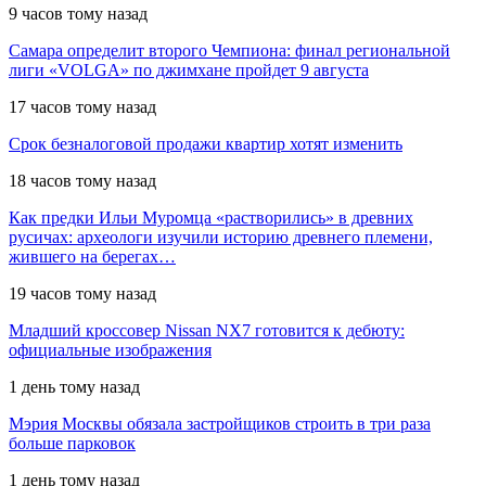
9 часов тому назад
Самара определит второго Чемпиона: финал региональной
лиги «VOLGA» по джимхане пройдет 9 августа
17 часов тому назад
Срок безналоговой продажи квартир хотят изменить
18 часов тому назад
Как предки Ильи Муромца «растворились» в древних
русичах: археологи изучили историю древнего племени,
жившего на берегах…
19 часов тому назад
Младший кроссовер Nissan NX7 готовится к дебюту:
официальные изображения
1 день тому назад
Мэрия Москвы обязала застройщиков строить в три раза
больше парковок
1 день тому назад