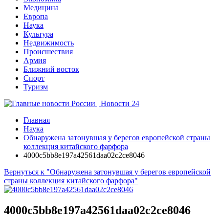
Медицина
Европа
Наука
Культура
Недвижимость
Происшествия
Армия
Ближний восток
Спорт
Туризм
Главная
Наука
Обнаружена затонувшая у берегов европейской страны
коллекция китайского фарфора
4000c5bb8e197a42561daa02c2ce8046
Вернуться к "Обнаружена затонувшая у берегов европейской
страны коллекция китайского фарфора"
4000c5bb8e197a42561daa02c2ce8046