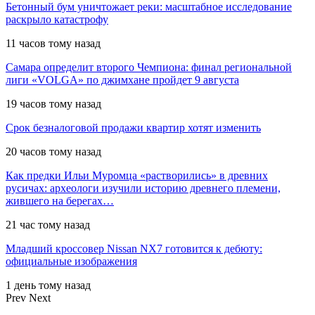
Бетонный бум уничтожает реки: масштабное исследование
раскрыло катастрофу
11 часов тому назад
Самара определит второго Чемпиона: финал региональной
лиги «VOLGA» по джимхане пройдет 9 августа
19 часов тому назад
Срок безналоговой продажи квартир хотят изменить
20 часов тому назад
Как предки Ильи Муромца «растворились» в древних
русичах: археологи изучили историю древнего племени,
жившего на берегах…
21 час тому назад
Младший кроссовер Nissan NX7 готовится к дебюту:
официальные изображения
1 день тому назад
Prev
Next