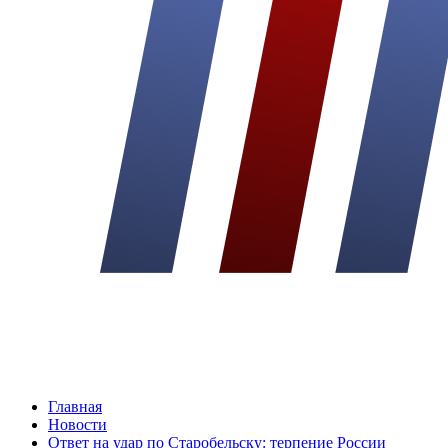
Главная
Новости
Ответ на удар по Старобельску: терпение России