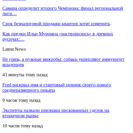
Самара определит второго Чемпиона: финал региональной
лиги…
Срок безналоговой продажи квартир хотят изменить
Как предки Ильи Муромца «растворились» в древних
русичах:…
Latest News
Не грязь, а нужные микробы: собаки укрепляют иммунитет
младенцев
43 минуты тому назад
Ford раскрыл имя и стартовый ценник своего нового
среднеразмерного пикапа
9 часов тому назад
Эксперты назвали признаки рискованных сделок на
вторичном рынке
10 часов тому назад