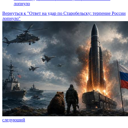
лопнуло
Вернуться к "Ответ на удар по Старобельску: терпение России
лопнуло"
следующий