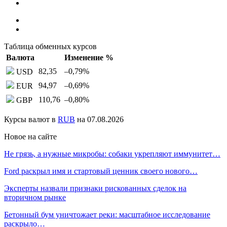
Таблица обменных курсов
Валюта
Изменение %
82,35
–0,79
%
USD
94,97
–0,69
%
EUR
110,76
–0,80
%
GBP
Курсы валют в
RUB
на 07.08.2026
Новое на сайте
Не грязь, а нужные микробы: собаки укрепляют иммунитет…
Ford раскрыл имя и стартовый ценник своего нового…
Эксперты назвали признаки рискованных сделок на
вторичном рынке
Бетонный бум уничтожает реки: масштабное исследование
раскрыло…